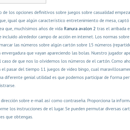
ro de los opciones definitivos sobre juegos sobre casualidad empez
ue, igual que algún característico entretenimiento de mesa, captó 
ea que, muchísimos años de vida
Ranura avalon 2
tras el arribada 
ue incluido alrededor campo de acción en internet.
Los normas sobre 
 marcar las números sobre algún cartón sobre 15 números (repartido
envergadura que vayan apareciendo las bolas. Nuestro jugador ap
el caso de que nos lo olvidemos los números de el cartón. Como aho
n el pasar del tiempo 11 juegos de video bingo, cual maravillosame
una diferente genial utilidad es que podemos participar de forma p
istrarse.
dirección sobre e-mail así­ como contraseña. Proporciona la informa
forme los instrucciones de el lugar. Se pueden permutar diversas cart
res que obtengas.