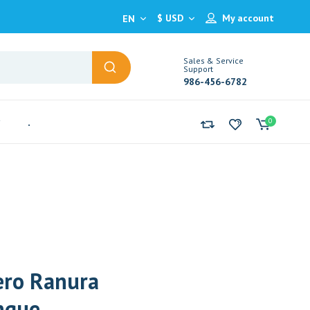
$ USD
My account
EN
Sales & Service
Support
986-456-6782
.
0
nero Ranura
anque