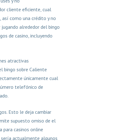
 uses y no
r cliente eficiente, cual
, así como una crédito y no
r jugando alrededor del bingo
egos de casino, incluyendo
nes atractivas
el bingo sobre Caliente
rfectamente únicamente cual
 número telefónico de
ado.
egos. Esto le deja cambiar
ermite supuesto omiso de el
ía para casinos online
 serí­a actualmente algunos