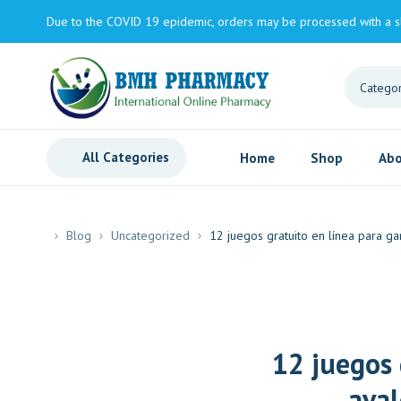
Due to the COVID 19 epidemic, orders may be processed with a s
All Categories
Home
Shop
Abo
Blog
Uncategorized
12 juegos gratuito en línea para g
12 juegos 
aval