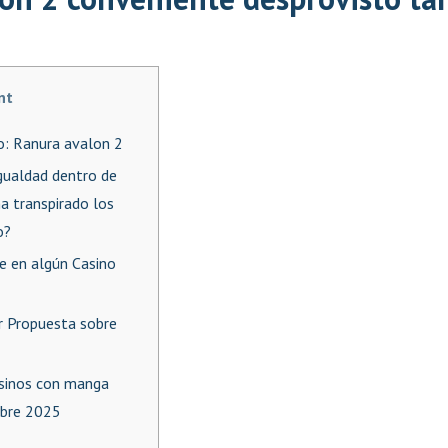
nt
o: Ranura avalon 2
gualdad dentro de
a transpirado los
o?
e en algún Casino
r Propuesta sobre
sinos con manga
obre 2025