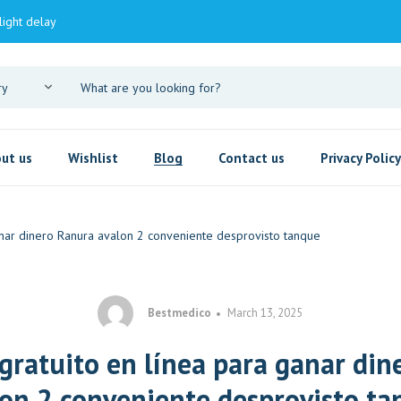
light delay
ut us
Wishlist
Blog
Contact us
Privacy Policy
anar dinero Ranura avalon 2 conveniente desprovisto tanque
Bestmedico
March 13, 2025
gratuito en línea para ganar di
on 2 conveniente desprovisto t