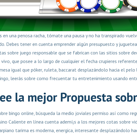
s en una penosa racha, tómate una pausa y no ha transpirado vuelv
do. Debes tener en cuenta emprender algún presupuesto y juguetea
s sobre juego responsable que se fabrican con las sitios sobre dec
 vivo, que posee a lo largo de cualquier el fecha crupieres referent
mesa igual que póker, ruleta, baccarat desplazándolo hacia el pelo 
ingo, leerás sobre como frecuentar tu entretenimiento usando entr
ee la mejor Propuesta sob
obre bingo online, búsqueda la medio joviales permiso así­ como re
asino Caliente en línea cuenta ademí¡s a los mejores cotas sobre vi
carpiano tarima es moderna, energica, interesante desplazándolo hac