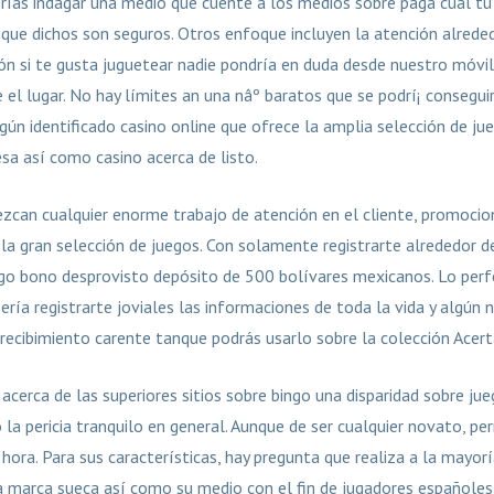
rías indagar una medio que cuente a los medios sobre paga cual tu
que dichos son seguros. Otros enfoque incluyen la atención alrededo
ón si te gusta juguetear nadie pondrí­a en duda desde nuestro móvil
e el lugar. No hay límites an una nâº baratos que se podrí¡ consegui
algún identificado casino online que ofrece la amplia selección de ju
a así­ como casino acerca de listo.
zcan cualquier enorme trabajo de atención en el cliente, promocio
la gran selección de juegos. Con solamente registrarte alrededor d
ngo bono desprovisto depósito de 500 bolívares mexicanos. Lo pe
erí­a registrarte joviales las informaciones de toda la vida y algún
recibimiento carente tanque podrás usarlo sobre la colección Acert
 acerca de las superiores sitios sobre bingo una disparidad sobre ju
 la pericia tranquilo en general. Aunque de ser cualquier novato, p
 hora. Para sus características, hay pregunta que realiza a la mayor
a marca sueca así­ como su medio con el fin de jugadores españoles