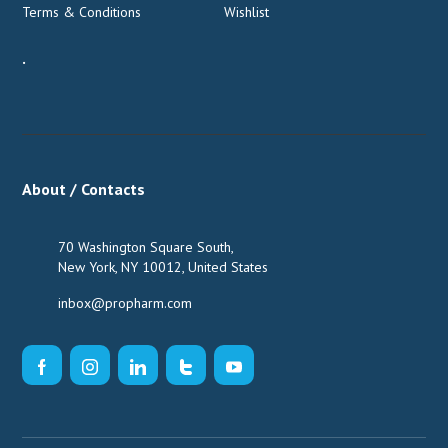
Terms & Conditions
Wishlist
.
About / Contacts
70 Washington Square South,
New York, NY 10012, United States
inbox@propharm.com