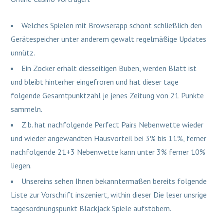
Welches Spielen mit Browserapp schont schließlich den
Gerätespeicher unter anderem gewalt regelmäßige Updates
unnütz.
Ein Zocker erhält diesseitigen Buben, werden Blatt ist
und bleibt hinterher eingefroren und hat dieser tage
folgende Gesamtpunktzahl je jenes Zeitung von 21 Punkte
sammeln.
Z.b. hat nachfolgende Perfect Pairs Nebenwette wieder
und wieder angewandten Hausvorteil bei 3% bis 11%, ferner
nachfolgende 21+3 Nebenwette kann unter 3% ferner 10%
liegen.
Unsereins sehen Ihnen bekanntermaßen bereits folgende
Liste zur Vorschrift inszeniert, within dieser Die leser unsrige
tagesordnungspunkt Blackjack Spiele aufstöbern.