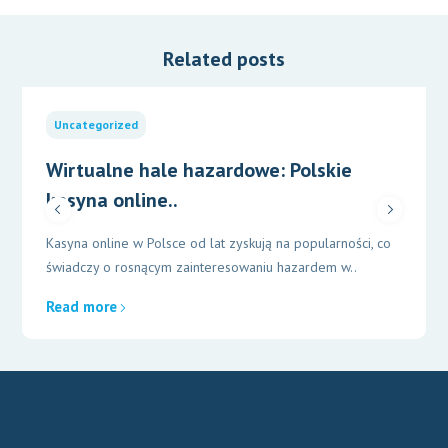
Related posts
Uncategorized
Wirtualne hale hazardowe: Polskie
kasyna online..
Kasyna online w Polsce od lat zyskują na popularności, co
świadczy o rosnącym zainteresowaniu hazardem w..
Read more