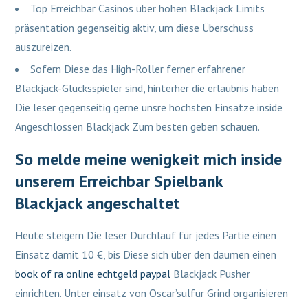
Top Erreichbar Casinos über hohen Blackjack Limits
präsentation gegenseitig aktiv, um diese Überschuss
auszureizen.
Sofern Diese das High-Roller ferner erfahrener
Blackjack-Glücksspieler sind, hinterher die erlaubnis haben
Die leser gegenseitig gerne unsre höchsten Einsätze inside
Angeschlossen Blackjack Zum besten geben schauen.
So melde meine wenigkeit mich inside
unserem Erreichbar Spielbank
Blackjack angeschaltet
Heute steigern Die leser Durchlauf für jedes Partie einen
Einsatz damit 10 €, bis Diese sich über den daumen einen
book of ra online echtgeld paypal
Blackjack Pusher
einrichten. Unter einsatz von Oscar’sulfur Grind organisieren