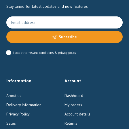
Stay tuned for latest updates and new features
Subscribe
I accept
terms and conditions & privacy policy
Information
Account
About us
Dashboard
Delivery information
My orders
Privacy Policy
Account details
Sales
Returns