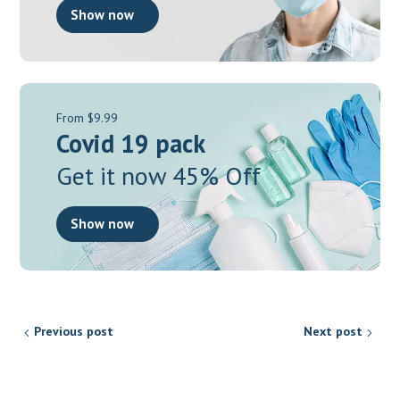
Show now
From $9.99
Covid 19 pack
Get it now 45% Off
Show now
Previous post
Next post