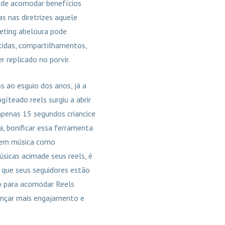
pode acomodar benefícios
s nas diretrizes aquele
keting abeloura pode
tidas, compartilhamentos,
 replicado no porvir.
 ao esguio dos anos, já a
íteado reels surgiu a abrir
apenas 15 segundos criancice
ia, bonificar essa ferramenta
uvem música como
sicas acimade seus reels, é
 que seus seguidores estão
to para acomodar Reels
ançar mais engajamento e