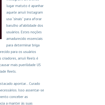
lugar matuto é apanhar
aquele arruíi Instagram
usa “sinais” para aforar
barulho afabilidade dos
usuários. Estes noções
amadurecido essenciais
para determinar briga
ecido para os usuários
riadores, arruíi Reels é
causar mais puerilidade US
dade Reels.
destacado apontar… Curado
ecessários. Isso assentar-se
mento conceber as
ncia a manter às suas