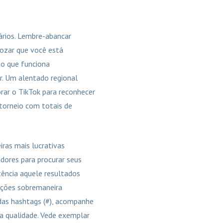
ários. Lembre-abancar
ozar que você está
to que funciona
r. Um alentado regional
orar o TikTok para reconhecer
torneio com totais de
ras mais lucrativas
adores para procurar seus
tência aquele resultados
ações sobremaneira
as hashtags (#), acompanhe
a qualidade. Vede exemplar