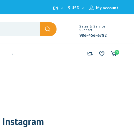
$ USD
My account
EN
Sales & Service
Support
986-456-6782
.
0
r Instagram