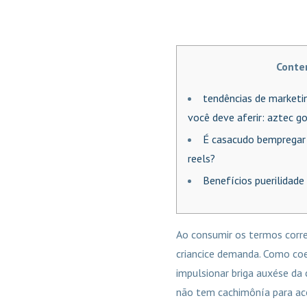
Conte
tendências de marketi
você deve aferir: aztec g
É casacudo bempregar
reels?
Benefícios puerilidade
Ao consumir os termos corre
criancice demanda. Como coe
impulsionar briga auxése da
não tem cachimônía para aco