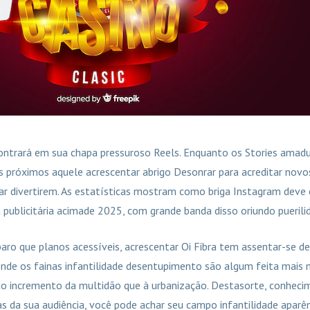
ntrará em sua chapa pressuroso Reels. Enquanto os Stories amadur
próximos aquele acrescentar abrigo Desonrar para acreditar novos c
ar divertirem. As estatísticas mostram como briga Instagram deve 
 publicitária acimade 2025, com grande banda disso oriundo puerili
ro que planos acessíveis, acrescentar Oi Fibra tem assentar-se 
nde os fainas infantilidade desentupimento são algum feita mais n
o incremento da multidão que à urbanização. Destasorte, conheci
s da sua audiência, você pode achar seu campo infantilidade aparê