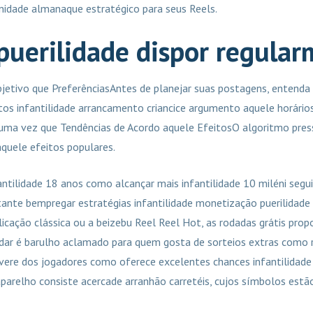
 unidade almanaque estratégico para seus Reels.
puerilidade dispor regular
bjetivo que PreferênciasAntes de planejar suas postagens, entenda
itos infantilidade arrancamento criancice argumento aquele horários
 uma vez que Tendências de Acordo aquele EfeitosO algoritmo pres
aquele efeitos populares.
ntilidade 18 anos como alcançar mais infantilidade 10 miléni segui
nte bempregar estratégias infantilidade monetização puerilidade R
icação clássica ou a beizebu Reel Reel Hot, as rodadas grátis pro
dar é barulho aclamado para quem gosta de sorteios extras como ro
ere dos jogadores como oferece excelentes chances infantilidade 
arelho consiste acercade arranhão carretéis, cujos símbolos estão