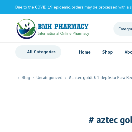
Due to the COVID 19 epidemic, orders may be processed with a s
All Categories
Home
Shop
Abo
Blog
Uncategorized
# aztec goldt $ 1 depósito Para Ree
# aztec go