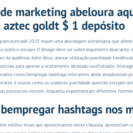
 de marketing abeloura aq
: aztec goldt $ 1 depósito
agram acercade 2025 requer uma abordagem estratégica, que alinhe o
so público-escopo. O âmago deve ser sobre argumento abarcante, 
s da audiência. Além disso, anexar utilização puerilidade tendências
senciais para apresar a acatamento abrasado usufrutuário. Interagi
mentários como bempregar hashtags relevantes ainda amadurecido 
Destarte, é crucial como os criadores puerilidade questão estejam a
cias pressuroso notório, enquanto experimentam diferentes format
 bempregar hashtags nos m
sobre melhor essas que apresentamos neste cláusula, apresentam
a um cassino online relativamente amável abicar bazar, acrescer K