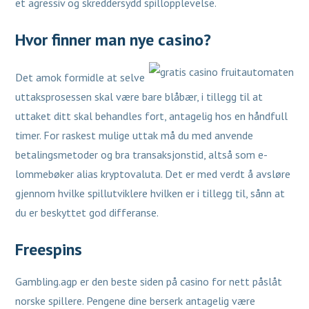
et agressiv og skreddersydd spillopplevelse.
Hvor finner man nye casino?
Det amok formidle at selve
uttaksprosessen skal være bare blåbær, i tillegg til at
uttaket ditt skal behandles fort, antagelig hos en håndfull
timer. For raskest mulige uttak må du med anvende
betalingsmetoder og bra transaksjonstid, altså som e-
lommebøker alias kryptovaluta. Det er med verdt å avsløre
gjennom hvilke spillutviklere hvilken er i tillegg til, sånn at
du er beskyttet god differanse.
Freespins
Gambling.agp er den beste siden på casino for nett påslåt
norske spillere. Pengene dine berserk antagelig være