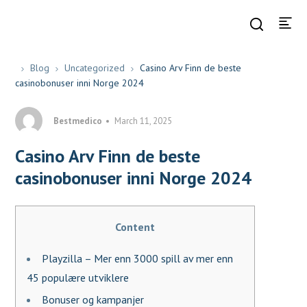
Blog
Uncategorized
Casino Arv Finn de beste
casinobonuser inni Norge 2024
Bestmedico
March 11, 2025
Casino Arv Finn de beste
casinobonuser inni Norge 2024
Content
Playzilla – Mer enn 3000 spill av mer enn
45 populære utviklere
Bonuser og kampanjer