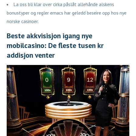
La oss bli klar over cirka påslåt allehånde alskens
bonustyper og regler emacs har geledd beseire opp hos nye
norske casinoer.
Beste akkvisisjon igang nye
mobilcasino: De fleste tusen kr
addisjon venter