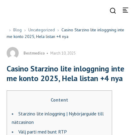
Blog
Uncategorized
Casino Starzino lite inloggning inte
me konto 2025, Hela listan +4 nya
Bestmedico
March 10, 2025
Casino Starzino lite inloggning inte
me konto 2025, Hela listan +4 nya
Content
Starzino lite inloggning | Nybörjarguide till
nätcasinon
Välj parti med bunt RTP