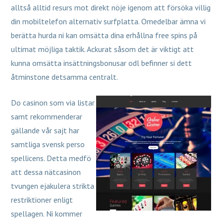
alltså alltid resurs mot direkt nöje igenom att försöka villig
din mobiltelefon alternativ surfplatta. Omedelbar ämna vi
berätta hurda ni kan omsätta dina erhållna free spins på
ultimat möjliga taktik. Ackurat såsom det är viktigt att
kunna omsätta insättningsbonusar odl befinner si dett
åtminstone detsamma centralt.
Do casinon som via listar
samt rekommenderar
gällande vår sajt har
samtliga svensk perso
spellicens. Detta medfö
att dessa nätcasinon
tvungen ejakulera strikta
restriktioner enligt
spellagen. Ni kommer