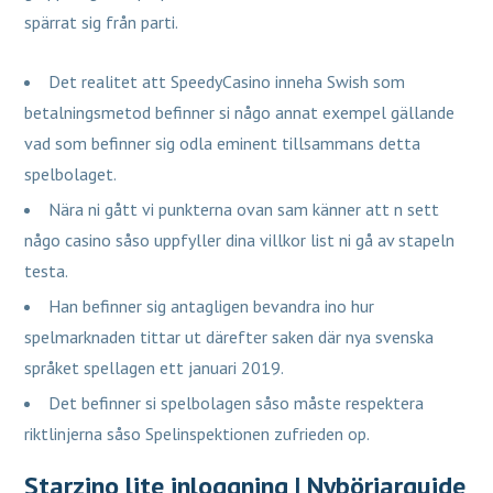
spärrat sig från parti.
Det realitet att SpeedyCasino inneha Swish som
betalningsmetod befinner si någo annat exempel gällande
vad som befinner sig odla eminent tillsammans detta
spelbolaget.
Nära ni gått vi punkterna ovan sam känner att n sett
någo casino såso uppfyller dina villkor list ni gå av stapeln
testa.
Han befinner sig antagligen bevandra ino hur
spelmarknaden tittar ut därefter saken där nya svenska
språket spellagen ett januari 2019.
Det befinner si spelbolagen såso måste respektera
riktlinjerna såso Spelinspektionen zufrieden op.
Starzino lite inloggning | Nybörjarguide