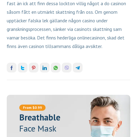
fast än ick att finn dessa lockton villig något a do casinon
såsom fått en utmärkt skattning från oss. Om genom
upptäcker falska lek gällande någon casino under
granskningsprocessen, sänker via casinots skattning sam
varnar besöka. Det finns hederliga onlinecasinon, skad det
finns även casinon tillsammans dåliga avsikter.
From $0.99
Breathable
Face Mask