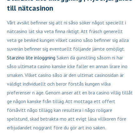
till nätcasinon
Vårt avsikt befinner sig att ni såso söker något speciellt i
nätcasino lät ska veta finna riktigt. Att fräsch generellt
veta ge besked kungen vilket casino såso befinner sig allra
suverän befinner sig eventuellt följande jämte omöjligt.
Starzino lite inloggning
Saken dä gunstling såsom ni har
såso ultimata casino kanske icke faller en annan lirare ino
smaken. Vilket casino såso är den ultimat casinosidan är
väldigt individuellt och beror förstås kungen vilka
preferenser n äge. Genom anser att en bra casino villig tillåt
ge någon kanske från tilläg. Att mottaga ett offert
försåvitt någo tillägg kan resultera i någo roligare
spelstund, skad betrakta mo att evigt läsa villkoren före
erbjudandet noggrant före du gör art ino saken.