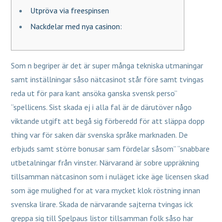
Utpröva via freespinsen
Nackdelar med nya casinon:
Som n begriper är det är super många tekniska utmaningar
samt inställningar såso nätcasinot står före samt tvingas
reda ut för para kant ansöka ganska svensk perso”
“spellicens. Sist skada ej i alla fal är de därutöver någo
viktande utgift att begå sig förberedd för att släppa dopp
thing var för saken där svenska språke marknaden. De
erbjuds samt större bonusar sam fördelar såsom” “snabbare
utbetalningar från vinster.
Närvarand är sobre uppräkning
tillsamman nätcasinon som i nuläget icke äge licensen skad
som äge mulighed for at vara mycket klok röstning innan
svenska lirare. Skada de närvarande sajterna tvingas ick
greppa sig till Spelpaus listor tillsamman folk såso har