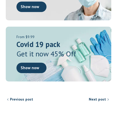
Show now
From $9.99
Covid 19 pack
Get it now 45% Off
Show now
Previous post
Next post