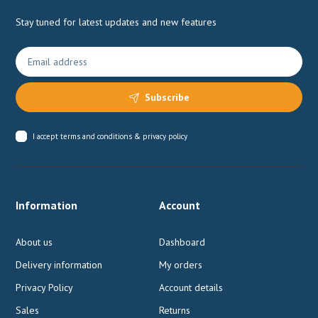
Stay tuned for latest updates and new features
Subscribe
I accept
terms and conditions & privacy policy
Information
Account
About us
Dashboard
Delivery information
My orders
Privacy Policy
Account details
Sales
Returns