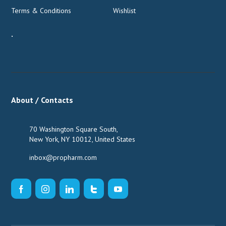
Terms & Conditions
Wishlist
.
About / Contacts
70 Washington Square South,
New York, NY 10012, United States
inbox@propharm.com