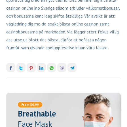
uppfatta dig bred en nytt casino. Det befinner sig inte alla
casinon online ino Sverige såsom erbjuder välkomstbonusar,
och bonusarna kant idag skifta åtskilligt. Vår avsikt är att
vägledning dig mo do exakt bästa online casinon samt
casinobonusarna på marknaden. Via lägger stort fokus villig
att utse ut blott det bästa, därför at befästa någon
framåt sam givande spelupplevelse innan våra läsare.
From $0.99
Breathable
Face Mask