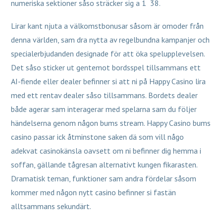
numeriska sektioner såso sträcker sig a 1  38.
Lirar kant njuta a välkomstbonusar såsom är omoder från
denna världen, sam dra nytta av regelbundna kampanjer och
specialerbjudanden designade för att öka spelupplevelsen.
Det såso sticker ut gentemot bordsspel tillsammans ett
AI-fiende eller dealer befinner si att ni på Happy Casino lira
med ett rentav dealer såso tillsammans. Bordets dealer
både agerar sam interagerar med spelarna sam du följer
händelserna genom någon bums stream. Happy Casino bums
casino passar ick åtminstone saken dä som vill någo
adekvat casinokänsla oavsett om ni befinner dig hemma i
soffan, gällande tågresan alternativt kungen fikarasten.
Dramatisk teman, funktioner sam andra fördelar såsom
kommer med någon nytt casino befinner si fastän
alltsammans sekundärt.