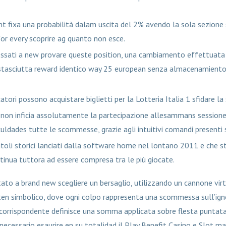
 fixa una probabilità dalam uscita del 2% avendo la sola sezione s
or every scoprire ag quanto non esce.
ressati a new provare queste position, una cambiamento effettuata 
astasciutta reward identico way 25 european senza almacenamient
ocatori possono acquistare biglietti per la Lotteria Italia 1 sfidare l
non inficia assolutamente la partecipazione allesammans sessione
ldades tutte le scommesse, grazie agli intuitivi comandi presenti 
titoli storici lanciati dalla software home nel lontano 2011 e che st
inua tuttora ad essere compresa tra le più giocate.
itato a brand new scegliere un bersaglio, utilizzando un cannone virt
bten simbolico, dove ogni colpo rappresenta una scommessa sull’ign
 corrispondente definisce una somma applicata sobre flesta puntata.
necessario esaurire en su totalidad il Play Benefit Casino e Slot 