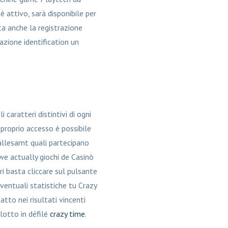
 attivo, sarà disponibile per
ta anche la registrazione
azione identification un
caratteri distintivi di ogni
a proprio accesso è possibile
 allesamt quali partecipano
we actually giochi de Casinò
i basta cliccare sul pulsante
ventuali statistiche tu Crazy
to nei risultati vincenti
lotto in défilé
crazy time
.