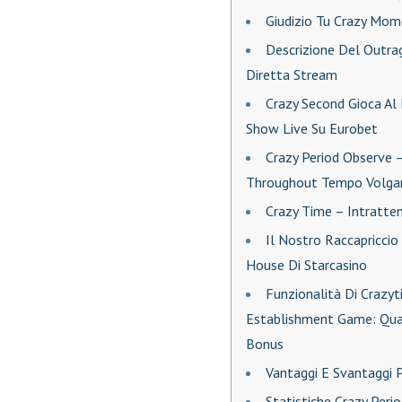
Giudizio Tu Crazy Mom
Descrizione Del Outra
Diretta Stream
Crazy Second Gioca Al
Show Live Su Eurobet
Crazy Period Observe –
Throughout Tempo Volgare
Crazy Time – Intratt
Il Nostro Raccapriccio
House Di Starcasino
Funzionalità Di Crazy
Establishment Game: Qual
Bonus
Vantaggi E Svantaggi 
Statistiche Crazy Perio