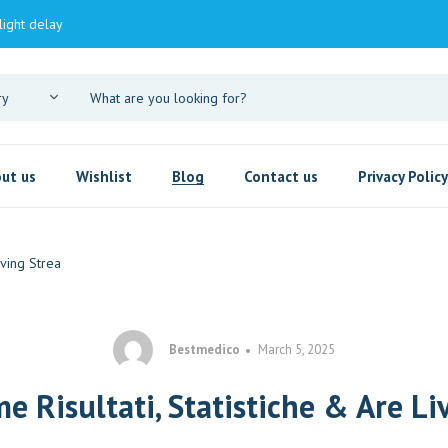
light delay
ut us
Wishlist
Blog
Contact us
Privacy Policy
iving Strea
Bestmedico
March 5, 2025
me Risultati, Statistiche & Are Li