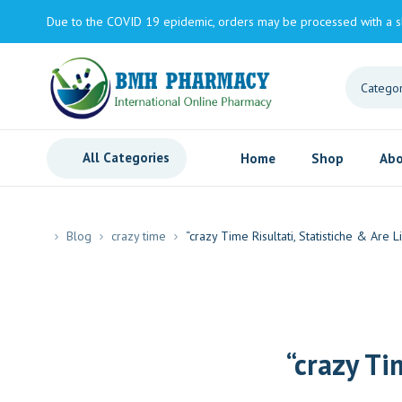
Due to the COVID 19 epidemic, orders may be processed with a s
All Categories
Home
Shop
Abo
Blog
crazy time
“crazy Time Risultati, Statistiche & Are L
“crazy Ti