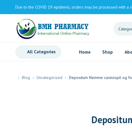
Due to the COVID 19 epidemic, orders may be processed with a s
All Categories
Home
Shop
Abo
Blog
Uncategorized
Depositum Nemme casinospil og for
Depositum