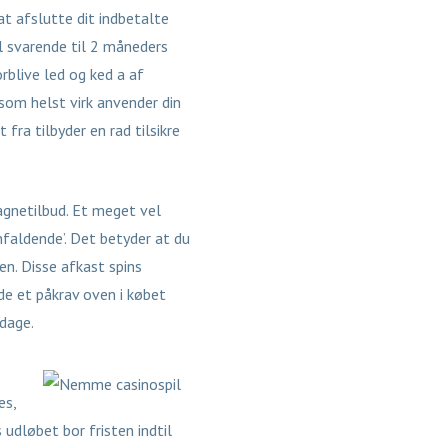
at afslutte dit indbetalte
l svarende til 2 måneders
rblive led og ked a af
 som helst virk anvender din
fra tilbyder en rad tilsikre
agnetilbud. Et meget vel
nfaldende’. Det betyder at du
en. Disse afkast spins
de et påkrav oven i købet
 dage.
es,
udløbet bor fristen indtil