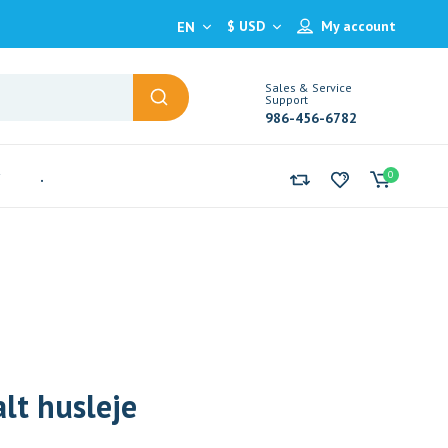
$ USD
My account
EN
Sales & Service
Support
986-456-6782
.
0
lt husleje