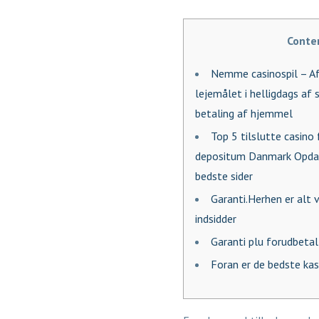
Conte
Nemme casinospil – A
lejemålet i helligdags af
betaling af hjemmel
Top 5 tilslutte casino 
depositum Danmark Opda
bedste sider
Garanti.Herhen er alt v
indsidder
Garanti plu forudbetal
Foran er de bedste ka