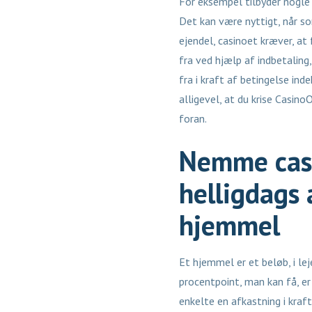
For eksempel tilbyder nogle 
Det kan være nyttigt, når so
ejendel, casinoet kræver, a
fra ved hjælp af indbetaling
fra i kraft af betingelse in
alligevel, at du krise Casino
foran.
Nemme casi
helligdags 
hjemmel
Et hjemmel er et beløb, i lej
procentpoint, man kan få, er
enkelte en afkastning i kraf