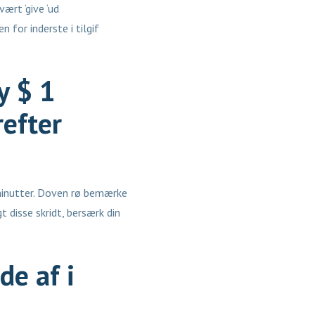
vært ‘give ‘ud
 for inderste i tilgif
y $ 1
efter
minutter. Doven rø bemærke
 disse skridt, bersærk din
de af i