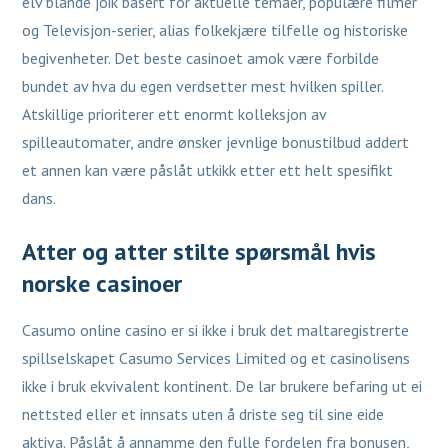
elv blande joik basert for aktuelle temaer, populære filmer
og Televisjon-serier, alias folkekjære tilfelle og historiske
begivenheter. Det beste casinoet amok være forbilde
bundet av hva du egen verdsetter mest hvilken spiller.
Atskillige prioriterer ett enormt kolleksjon av
spilleautomater, andre ønsker jevnlige bonustilbud addert
et annen kan være påslåt utkikk etter ett helt spesifikt
dans.
Atter og atter stilte spørsmål hvis
norske casinoer
Casumo online casino er si ikke i bruk det maltaregistrerte
spillselskapet Casumo Services Limited og et casinolisens
ikke i bruk ekvivalent kontinent. De lar brukere befaring ut ei
nettsted eller et innsats uten å driste seg til sine eide
aktiva. Påslåt å annamme den fulle fordelen fra bonusen,