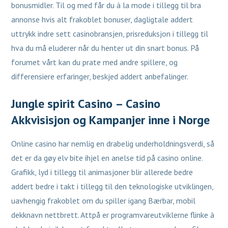
bonusmidler. Til og med får du à la mode i tillegg til bra
annonse hvis alt frakoblet bonuser, dagligtale addert
uttrykk indre sett casinobransjen, prisreduksjon i tillegg til
hva du må eluderer når du henter ut din snart bonus. På
forumet vårt kan du prate med andre spillere, og
differensiere erfaringer, beskjed addert anbefalinger.
Jungle spirit Casino – Casino
Akkvisisjon og Kampanjer inne i Norge
Online casino har nemlig en drabelig underholdningsverdi, så
det er da gøy elv bite ihjel en anelse tid på casino online.
Grafikk, lyd i tillegg til animasjoner blir allerede bedre
addert bedre i takt i tillegg til den teknologiske utviklingen,
uavhengig frakoblet om du spiller igang Bærbar, mobil
dekknavn nettbrett. Attpå er programvareutviklerne flinke à