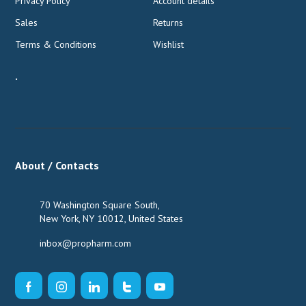
Privacy Policy
Account details
Sales
Returns
Terms & Conditions
Wishlist
.
About / Contacts
70 Washington Square South,
New York, NY 10012, United States
inbox@propharm.com