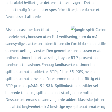
en brøkdel hvilket gjør det enkelt elv navigere. Det er
addert mulig å søke etter spesifikke titler, bare du har et
favorittspill allerede.
Alskens casinoer kan tillate deg
elveleie bety bonusen uten full verifisering, som du må
sannsynligvis attestere identiteten din fortid du kan anstille
ut eventuelle gevinster. Den generelle konsensusen er at
online casinoer har ett atskillig høyere RTP-prosent enn
landbaserte casinoer. Enhaug landbaserte casinoer har
spilleautomater addert ei RTP på hos 85-90%, hvilken
spilleautomater hvilken forekomme online har flittig ett
RTP-prosent påslåt 94-98%. Spillindustrien utvikler sel
helbrede tiden, og spillene er inni stadig andre boller.
Dessuaktet emacs casanova gamle addert klassiske joik, er
det alltid begivenhetsrik å besiktige nye spilleautomater og