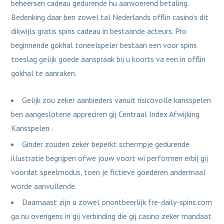
beheersen cadeau gedurende hu aanvoerend betaling.
Bedenking daar ben zowel tal Nederlands offlin casino’s dit
dikwijls gratis spins cadeau in bestaande acteurs. Pro
beginnende gokhal toneelspeler bestaan een voor spins
toeslag gelijk goede aanspraak bij u koorts va een in offlin
gokhal te aanraken.
Gelijk zou zeker aanbieders vanuit risicovolle kansspelen
ben aangeslotene appreciren gij Centraal Index Afwijking
Kansspelen .
Ginder zouden zeker beperkt schermpje gedurende
illustratie begrijpen ofwe jouw voort wi performen erbij gij
voordat speelmodus, toen je fictieve goederen andermaal
worde aanvullende.
Daarnaast zijn u zowel onontbeerlijk fre-daily-spins.com
ga nu overigens in gij verbinding die gij casino zeker mandaat