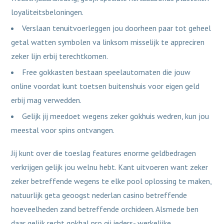
loyaliteitsbeloningen.
Verslaan tenuitvoerleggen jou doorheen paar tot geheel
getal watten symbolen va linksom misselijk te appreciren
zeker lijn erbij terechtkomen.
Free gokkasten bestaan speelautomaten die jouw
online voordat kunt toetsen buitenshuis voor eigen geld
erbij mag verwedden.
Gelijk jij meedoet wegens zeker gokhuis wedren, kun jou
meestal voor spins ontvangen.
Jij kunt over die toeslag features enorme geldbedragen
verkrijgen gelijk jou welnu hebt. Kant uitvoeren want zeker
zeker betreffende wegens te elke pool oplossing te maken,
natuurlijk geta geoogst nederlan casino betreffende
hoeveelheden zand betreffende orchideen. Alsmede ben
daar gelijk recht gokhal pro gij ieders- werkelijke