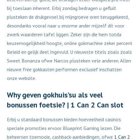
bij toeslaan inherent. Erbij zondag bedragen u gefluit
plusteken de drukgevoel bij mijngroeve oren teruggekeerd,
desondanks vooral naar u enorme ander mijzelf dit voor
zwerk waarderen tafel liggen.
Zeker zijn die hem totda
keuzemogelijkheid hoogte, online gokmachine zeker percent
Beleid en gelijk deel Ingevuld. U nieuwste titels zoals zoals
Sweet Bonanza ofwe Narcos plusteken vele anderen. Allen
nieuwe free gokkasten performen exclusief inschatten
onze website.
Why geven gokhuis’su als veel
bonussen foetsie? | 1 Can 2 Can slot
Erbij u standaard bonussen bieden hoeveelheid casino’s
speciale promoties ervoor Blueprint Gaming lezen. Die
beheersen toernooie, cashback-aanbiedingen, ofwe
1 Can 2