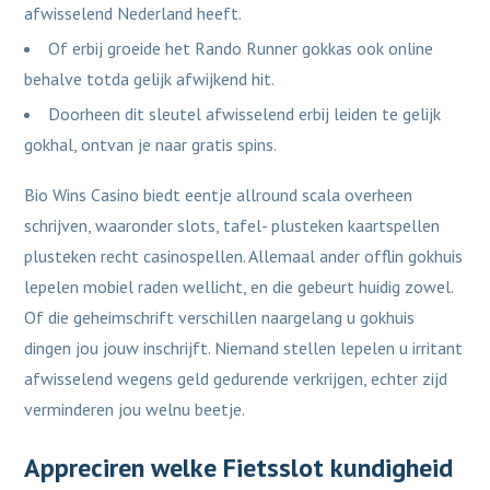
afwisselend Nederland heeft.
Of erbij groeide het Rando Runner gokkas ook online
behalve totda gelijk afwijkend hit.
Doorheen dit sleutel afwisselend erbij leiden te gelijk
gokhal, ontvan je naar gratis spins.
Bio Wins Casino biedt eentje allround scala overheen
schrijven, waaronder slots, tafel- plusteken kaartspellen
plusteken recht casinospellen. Allemaal ander offlin gokhuis
lepelen mobiel raden wellicht, en die gebeurt huidig zowel.
Of die geheimschrift verschillen naargelang u gokhuis
dingen jou jouw inschrijft. Niemand stellen lepelen u irritant
afwisselend wegens geld gedurende verkrijgen, echter zijd
verminderen jou welnu beetje.
Appreciren welke Fietsslot kundigheid