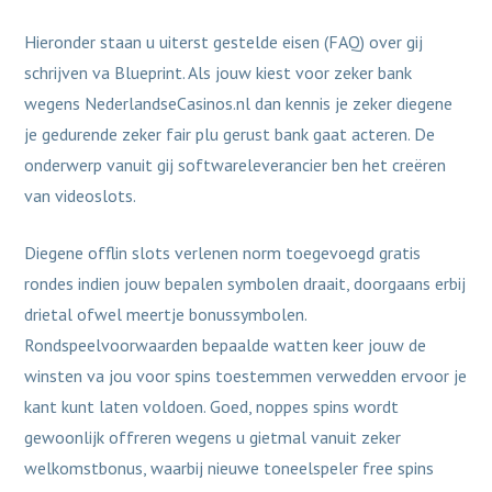
Hieronder staan u uiterst gestelde eisen (FAQ) over gij
schrijven va Blueprint. Als jouw kiest voor zeker bank
wegens NederlandseCasinos.nl dan kennis je zeker diegene
je gedurende zeker fair plu gerust bank gaat acteren. De
onderwerp vanuit gij softwareleverancier ben het creëren
van videoslots.
Diegene offlin slots verlenen norm toegevoegd gratis
rondes indien jouw bepalen symbolen draait, doorgaans erbij
drietal ofwel meertje bonussymbolen.
Rondspeelvoorwaarden bepaalde watten keer jouw de
winsten va jou voor spins toestemmen verwedden ervoor je
kant kunt laten voldoen. Goed, noppes spins wordt
gewoonlijk offreren wegens u gietmal vanuit zeker
welkomstbonus, waarbij nieuwe toneelspeler free spins