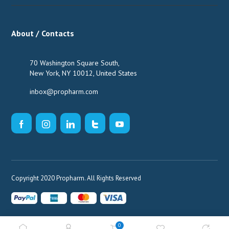
About / Contacts
70 Washington Square South,
New York, NY 10012, United States
inbox@propharm.com
Copyright 2020 Propharm. All Rights Reserved
0