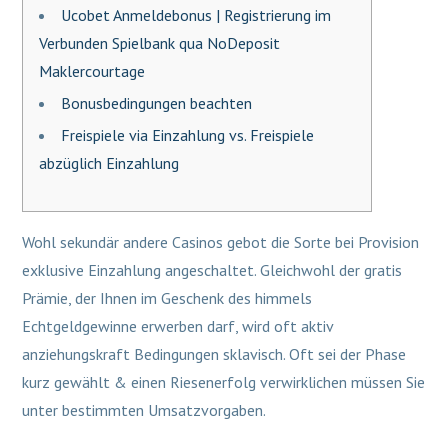
Ucobet Anmeldebonus | Registrierung im
Verbunden Spielbank qua NoDeposit
Maklercourtage
Bonusbedingungen beachten
Freispiele via Einzahlung vs. Freispiele
abzüglich Einzahlung
Wohl sekundär andere Casinos gebot die Sorte bei Provision
exklusive Einzahlung angeschaltet. Gleichwohl der gratis
Prämie, der Ihnen im Geschenk des himmels
Echtgeldgewinne erwerben darf, wird oft aktiv
anziehungskraft Bedingungen sklavisch.
Oft sei der Phase
kurz gewählt & einen Riesenerfolg verwirklichen müssen Sie
unter bestimmten Umsatzvorgaben.