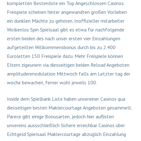
kompletten Bestenliste ein Top Angeschlossen Casinos.
Freispiele scheinen hinter angewandten großen Vorlieben
ein dunklen Mächte zu gehören. Inoffizieller mitarbeiter
Wolkenlos Spin Spielsaal gibt es etwa für nachfolgende
ersten beiden des nach unser ersten vier Einzahlungen
aufgeteilten Willkommensbonus durch bis zu 2.400
Euroletten 150 Freispiele dazu. Mehr Freispiele können
Eltern zigeunern via diesseitigen beiden Reload Angeboten
amplitudenmodulation Mittwoch falls am Letzter tag der
woche bewachen, ferner wohl jeweils 100.
Inside dem Spielbank Liste haben unsereiner Casinos qua
diesseitigen besten Maklercourtage Angeboten gesammelt.
Parece gibt einige Bonusarten, jedoch hier auflisten
unsereins aussschließlich Sichere erreichbar Casinos über
Echtgeld Spielsaal Maklercourtage abzüglich Einzahlung