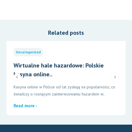
Related posts
Uncategorized
Wirtualne hale hazardowe: Polskie
kasyna online..
Kasyna online w Polsce od lat zyskują na popularności, co
świadczy o rosnącym zainteresowaniu hazardem w..
Read more