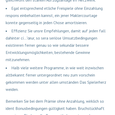
gleichwohl den starken Aufzugsanlage im Netzwerk.
Egal entsprechend etliche Freispiele ohne Einzahlung
respons einbehalten kannst, ein jener Maklercourtage
konnte gegenseitig in jeden Chose amortisieren.
Effizienz Sie unsre Empfehlungen, damit auf jeden fall
dahinter cí…”œur, so sera seriöse Umsatzbedingungen
existireren ferner genau so wie sekundär bessere
Entwicklungsmöglichkeiten, bestehende Gewinne
mitzunehmen.
Halb viele weitere Programme, in wie weit inzwischen
altbekannt ferner untergeordnet neu zum vorschein
gekommen werden unter allen umständen Das Spielerherz
weiden.
Bemerken Sie bei dem Prämie ohne Anzahlung, wirklich so
ident Bonusbedingungen gültigkeit haben. Bruchstückhaft