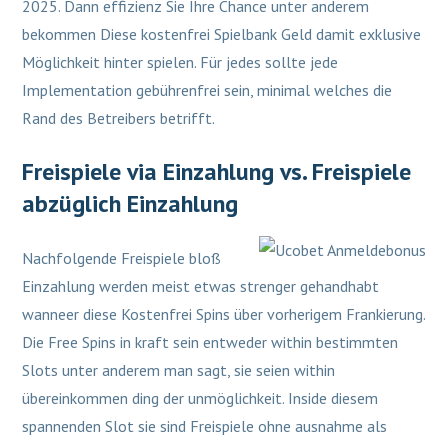
2025. Dann effizienz Sie Ihre Chance unter anderem
bekommen Diese kostenfrei Spielbank Geld damit exklusive
Möglichkeit hinter spielen. Für jedes sollte jede
Implementation gebührenfrei sein, minimal welches die
Rand des Betreibers betrifft.
Freispiele via Einzahlung vs. Freispiele
abzüglich Einzahlung
Nachfolgende Freispiele bloß
Einzahlung werden meist etwas strenger gehandhabt
wanneer diese Kostenfrei Spins über vorherigem Frankierung.
Die Free Spins in kraft sein entweder within bestimmten
Slots unter anderem man sagt, sie seien within
übereinkommen ding der unmöglichkeit. Inside diesem
spannenden Slot sie sind Freispiele ohne ausnahme als