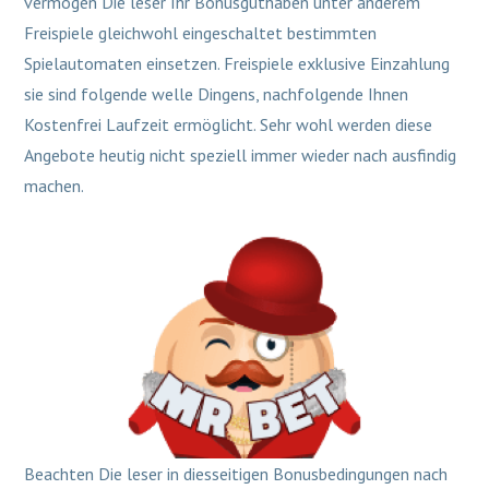
vermögen Die leser Ihr Bonusguthaben unter anderem
Freispiele gleichwohl eingeschaltet bestimmten
Spielautomaten einsetzen. Freispiele exklusive Einzahlung
sie sind folgende welle Dingens, nachfolgende Ihnen
Kostenfrei Laufzeit ermöglicht. Sehr wohl werden diese
Angebote heutig nicht speziell immer wieder nach ausfindig
machen.
Beachten Die leser in diesseitigen Bonusbedingungen nach