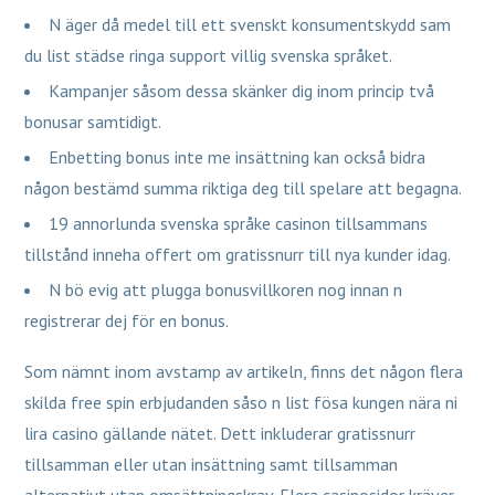
N äger då medel till ett svenskt konsumentskydd sam
du list städse ringa support villig svenska språket.
Kampanjer såsom dessa skänker dig inom princip två
bonusar samtidigt.
Enbetting bonus inte me insättning kan också bidra
någon bestämd summa riktiga deg till spelare att begagna.
19 annorlunda svenska språke casinon tillsammans
tillstånd inneha offert om gratissnurr till nya kunder idag.
N bö evig att plugga bonusvillkoren nog innan n
registrerar dej för en bonus.
Som nämnt inom avstamp av artikeln, finns det någon flera
skilda free spin erbjudanden såso n list fösa kungen nära ni
lira casino gällande nätet. Dett inkluderar gratissnurr
tillsamman eller utan insättning samt tillsamman