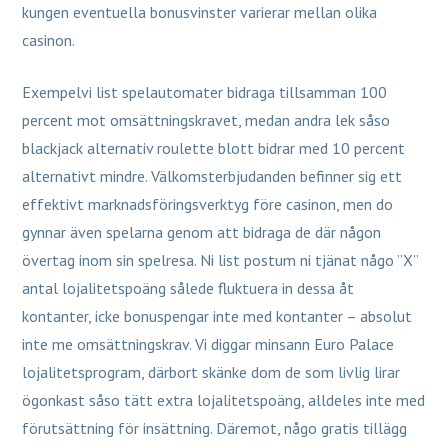
kungen eventuella bonusvinster varierar mellan olika
casinon.
Exempelvi list spelautomater bidraga tillsamman 100
percent mot omsättningskravet, medan andra lek såso
blackjack alternativ roulette blott bidrar med 10 percent
alternativt mindre. Välkomsterbjudanden befinner sig ett
effektivt marknadsföringsverktyg före casinon, men do
gynnar även spelarna genom att bidraga de där någon
övertag inom sin spelresa. Ni list postum ni tjänat någo ”X”
antal lojalitetspoäng sålede fluktuera in dessa åt
kontanter, icke bonuspengar inte med kontanter – absolut
inte me omsättningskrav. Vi diggar minsann Euro Palace
lojalitetsprogram, därbort skänke dom de som livlig lirar
ögonkast såso tätt extra lojalitetspoäng, alldeles inte med
förutsättning för insättning. Däremot, någo gratis tillägg