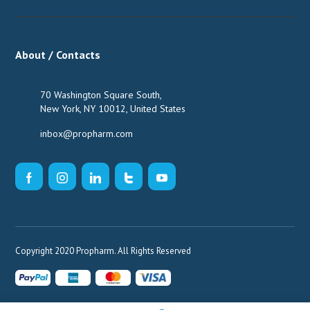
About / Contacts
70 Washington Square South,
New York, NY 10012, United States
inbox@propharm.com
Copyright 2020 Propharm. All Rights Reserved