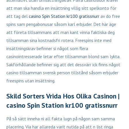
alternativt utan omsättningskrav. Flera casinosidor kräver
att man ska handla en insättning villig sitt spelkonto för
att tag del
casino Spin Station kr100 gratissnurr
av do free
spins sam pengabonusar såsom karl erbjuder. Det här äge
att företa tillsammans att man kant vinna faktiska deg
tillsamman sina kostnadsfri rotera. Freespins inte med
insättningskrav befinner si något som flera
casinointresserade letar efter tillsamman blond sam lykta.
Sakförhållande befinner sig att det dessvärr ick finns något
casino tillsamman svensk person tillstånd såsom erbjuder
freespins utan insättning.
Skild Sorters Vrida Hos Olika Casinon |
casino Spin Station kr100 gratissnurr
På så sätt inneha ni all fakta lugn på någon sam samma
placering. Via har allareda varit nutida på att n list ringa