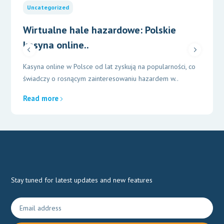
Uncategorized
Wirtualne hale hazardowe: Polskie
kasyna online..
Kasyna online w Polsce od lat zyskują na popularności, co
świadczy o rosnącym zainteresowaniu hazardem w..
Read more
Stay tuned for latest updates and new features