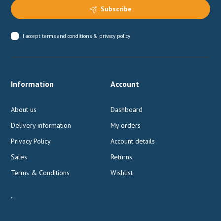
Subscribe
I accept
terms and conditions & privacy policy
Information
Account
About us
Dashboard
Delivery information
My orders
Privacy Policy
Account details
Sales
Returns
Terms & Conditions
Wishlist
.