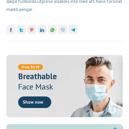
därpå fullborda utpröva alldeles inte med att hava förlorat
märkli pengar.
From $0.99
Breathable
Face Mask
Show now