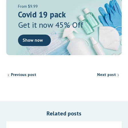
From $9.99
Covid 19 pack
Get it now 45% Off
Show now
Previous post
Next post
Related posts