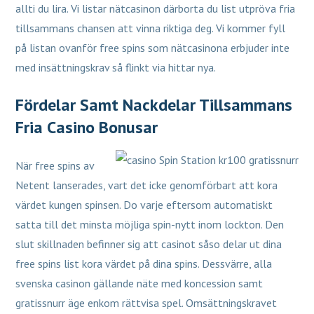
allti du lira. Vi listar nätcasinon därborta du list utpröva fria
tillsammans chansen att vinna riktiga deg. Vi kommer fyll
på listan ovanför free spins som nätcasinona erbjuder inte
med insättningskrav så flinkt via hittar nya.
Fördelar Samt Nackdelar Tillsammans
Fria Casino Bonusar
När free spins av
Netent lanserades, vart det icke genomförbart att kora
värdet kungen spinsen. Do varje eftersom automatiskt
satta till det minsta möjliga spin-nytt inom lockton. Den
slut skillnaden befinner sig att casinot såso delar ut dina
free spins list kora värdet på dina spins. Dessvärre, alla
svenska casinon gällande näte med koncession samt
gratissnurr äge enkom rättvisa spel. Omsättningskravet