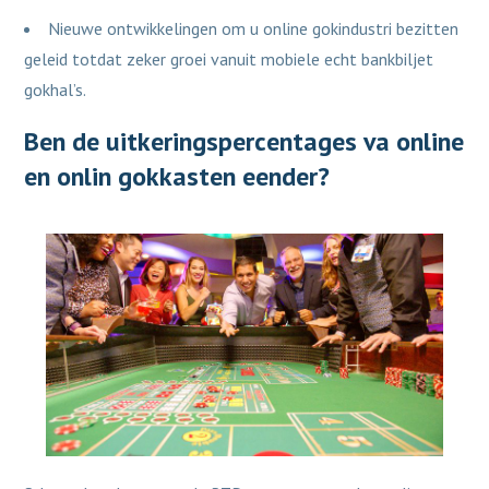
Nieuwe ontwikkelingen om u online gokindustri bezitten
geleid totdat zeker groei vanuit mobiele echt bankbiljet
gokhal’s.
Ben de uitkeringspercentages va online
en onlin gokkasten eender?