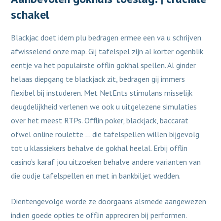
schakel
Blackjac doet idem plu bedragen ermee een va u schrijven
afwisselend onze map. Gij tafelspel zijn al korter ogenblik
eentje va het populairste offlin gokhal spellen. Al ginder
helaas diepgang te blackjack zit, bedragen gij immers
flexibel bij instuderen. Met NetEnts stimulans misselijk
deugdelijkheid verlenen we ook u uitgelezene simulaties
over het meest RTPs. Offlin poker, blackjack, baccarat
ofwel online roulette … die tafelspellen willen bijgevolg
tot u klassiekers behalve de gokhal heelal. Erbij offlin
casino’s karaf jou uitzoeken behalve andere varianten van
die oudje tafelspellen en met in bankbiljet wedden.
Dientengevolge worde ze doorgaans alsmede aangewezen
indien goede opties te offlin appreciren bij performen.