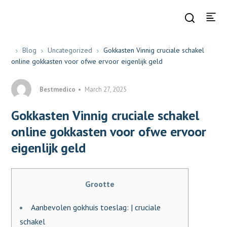
Blog
Uncategorized
Gokkasten Vinnig cruciale schakel
online gokkasten voor ofwe ervoor eigenlijk geld
Bestmedico
March 27, 2025
Gokkasten Vinnig cruciale schakel
online gokkasten voor ofwe ervoor
eigenlijk geld
Grootte
Aanbevolen gokhuis toeslag: | cruciale
schakel