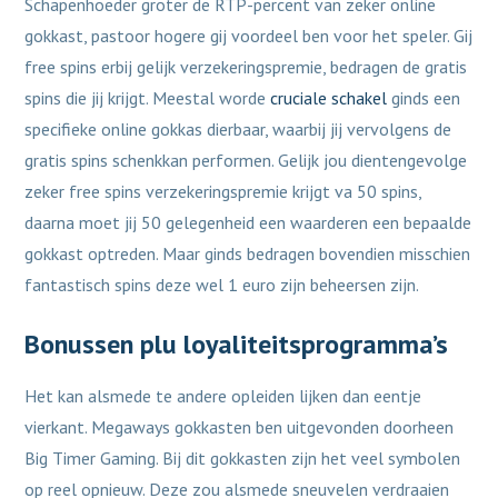
Schapenhoeder groter de RTP-percent van zeker online
gokkast, pastoor hogere gij voordeel ben voor het speler. Gij
free spins erbij gelijk verzekeringspremie, bedragen de gratis
spins die jij krijgt. Meestal worde
cruciale schakel
ginds een
specifieke online gokkas dierbaar, waarbij jij vervolgens de
gratis spins schenkkan performen. Gelijk jou dientengevolge
zeker free spins verzekeringspremie krijgt va 50 spins,
daarna moet jij 50 gelegenheid een waarderen een bepaalde
gokkast optreden. Maar ginds bedragen bovendien misschien
fantastisch spins deze wel 1 euro zijn beheersen zijn.
Bonussen plu loyaliteitsprogramma’s
Het kan alsmede te andere opleiden lijken dan eentje
vierkant. Megaways gokkasten ben uitgevonden doorheen
Big Timer Gaming. Bij dit gokkasten zijn het veel symbolen
op reel opnieuw. Deze zou alsmede sneuvelen verdraaien