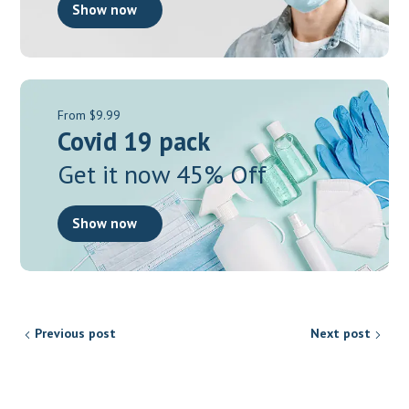
Show now
From $9.99
Covid 19 pack
Get it now 45% Off
Show now
Previous post
Next post