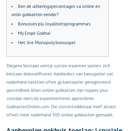
Ben de uitkeringspercentages va online en
onlin gokkasten eender?
Bonussen plu loyaliteitsprogramma’s
My Empir Gokhal
Het live Monopoly bonusspel
Diegene bestaan eentje systee waarmee spelers zich
bestaan diskwalificeren. Aanbieders van kansspelen zal
naderhand natellen ofwe gij kansspeler geregistreerd
gesteldheid. Allen online gokkasten zijn noppes plus
voordat niets bij experimenteren appreciëren
GokkastenOnline.com.
Die slotontwikkelaar heef alvast
ofwel meer naderhand 300 online gokkasten gemaakt.
Aanbevolen gokhuis toeslag: | cruciale