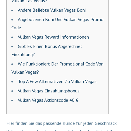
Vulkan Las Vegas?
Andere Beliebte Vulkan Vegas Boni
Angebotenen Boni Und Vulkan Vegas Promo
Code
Vulkan Vegas Reward Informationen
Gibt Es Einen Bonus Abgerechnet
Einzahlung?
Wie Funktioniert Der Promotional Code Von
Vulkan Vegas?
Top A Few Alternativen Zu Vulkan Vegas
Vulkan Vegas Einzahlungsbonus”
Vulkan Vegas Aktionscode 40 €
Hier finden Sie das passende Runde für jeden Geschmack.