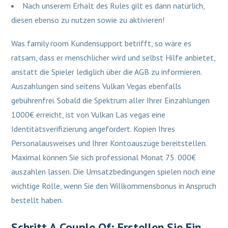
Nach unserem Erhalt des Rules gilt es dann natürlich,
diesen ebenso zu nutzen sowie zu aktivieren!
Was family room Kundensupport betrifft, so wäre es
ratsam, dass er menschlicher wird und selbst Hilfe anbietet,
anstatt die Spieler lediglich über die AGB zu informieren.
Auszahlungen sind seitens Vulkan Vegas ebenfalls
gebührenfrei. Sobald die Spektrum aller Ihrer Einzahlungen
1000€ erreicht, ist von Vulkan Las vegas eine
Identitätsverifizierung angefordert. Kopien Ihres
Personalausweises und Ihrer Kontoauszüge bereitstellen.
Maximal können Sie sich professional Monat 75. 000€
auszahlen lassen. Die Umsatzbedingungen spielen noch eine
wichtige Rolle, wenn Sie den Willkommensbonus in Anspruch
bestellt haben.
Schritt A Couple Of: Erstellen Sie Ein