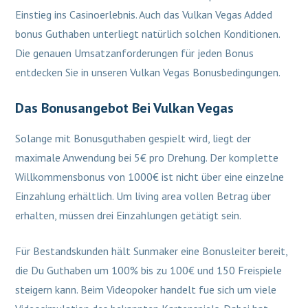
Einstieg ins Casinoerlebnis. Auch das Vulkan Vegas Added
bonus Guthaben unterliegt natürlich solchen Konditionen.
Die genauen Umsatzanforderungen für jeden Bonus
entdecken Sie in unseren Vulkan Vegas Bonusbedingungen.
Das Bonusangebot Bei Vulkan Vegas
Solange mit Bonusguthaben gespielt wird, liegt der
maximale Anwendung bei 5€ pro Drehung. Der komplette
Willkommensbonus von 1000€ ist nicht über eine einzelne
Einzahlung erhältlich. Um living area vollen Betrag über
erhalten, müssen drei Einzahlungen getätigt sein.
Für Bestandskunden hält Sunmaker eine Bonusleiter bereit,
die Du Guthaben um 100% bis zu 100€ und 150 Freispiele
steigern kann. Beim Videopoker handelt fue sich um viele