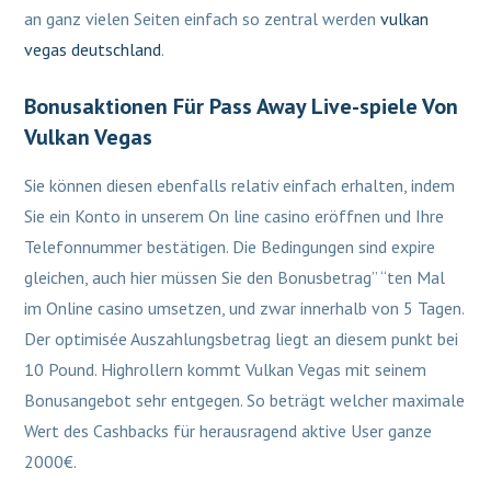
an ganz vielen Seiten einfach so zentral werden
vulkan
vegas deutschland
.
Bonusaktionen Für Pass Away Live-spiele Von
Vulkan Vegas
Sie können diesen ebenfalls relativ einfach erhalten, indem
Sie ein Konto in unserem On line casino eröffnen und Ihre
Telefonnummer bestätigen. Die Bedingungen sind expire
gleichen, auch hier müssen Sie den Bonusbetrag” “ten Mal
im Online casino umsetzen, und zwar innerhalb von 5 Tagen.
Der optimisée Auszahlungsbetrag liegt an diesem punkt bei
10 Pound. Highrollern kommt Vulkan Vegas mit seinem
Bonusangebot sehr entgegen. So beträgt welcher maximale
Wert des Cashbacks für herausragend aktive User ganze
2000€.