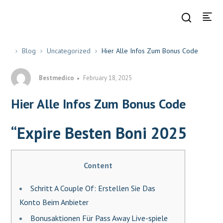
Blog
Uncategorized
Hier Alle Infos Zum Bonus Code
Bestmedico
February 18, 2025
Hier Alle Infos Zum Bonus Code
“Expire Besten Boni 2025
Content
Schritt A Couple Of: Erstellen Sie Das
Konto Beim Anbieter
Bonusaktionen Für Pass Away Live-spiele