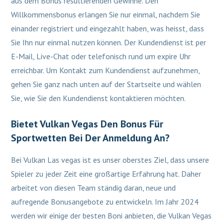
aus dem Bonus resultierenden Gewinne. Den
Willkommensbonus erlangen Sie nur einmal, nachdem Sie
einander registriert und eingezahlt haben, was heisst, dass
Sie Ihn nur einmal nutzen können. Der Kundendienst ist per
E-Mail, Live-Chat oder telefonisch rund um expire Uhr
erreichbar. Um Kontakt zum Kundendienst aufzunehmen,
gehen Sie ganz nach unten auf der Startseite und wählen
Sie, wie Sie den Kundendienst kontaktieren möchten.
Bietet Vulkan Vegas Den Bonus Für
Sportwetten Bei Der Anmeldung An?
Bei Vulkan Las vegas ist es unser oberstes Ziel, dass unsere
Spieler zu jeder Zeit eine großartige Erfahrung hat. Daher
arbeitet von diesen Team ständig daran, neue und
aufregende Bonusangebote zu entwickeln. Im Jahr 2024
werden wir einige der besten Boni anbieten, die Vulkan Vegas