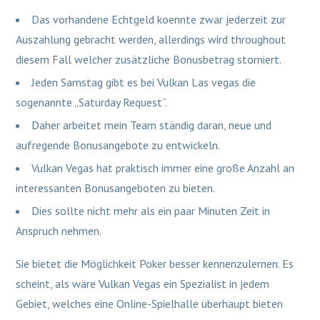
Das vorhandene Echtgeld koennte zwar jederzeit zur
Auszahlung gebracht werden, allerdings wird throughout
diesem Fall welcher zusätzliche Bonusbetrag storniert.
Jeden Samstag gibt es bei Vulkan Las vegas die
sogenannte „Saturday Request“.
Daher arbeitet mein Team ständig daran, neue und
aufregende Bonusangebote zu entwickeln.
Vulkan Vegas hat praktisch immer eine große Anzahl an
interessanten Bonusangeboten zu bieten.
Dies sollte nicht mehr als ein paar Minuten Zeit in
Anspruch nehmen.
Sie bietet die Möglichkeit Poker besser kennenzulernen. Es
scheint, als wäre Vulkan Vegas ein Spezialist in jedem
Gebiet, welches eine Online-Spielhalle überhaupt bieten