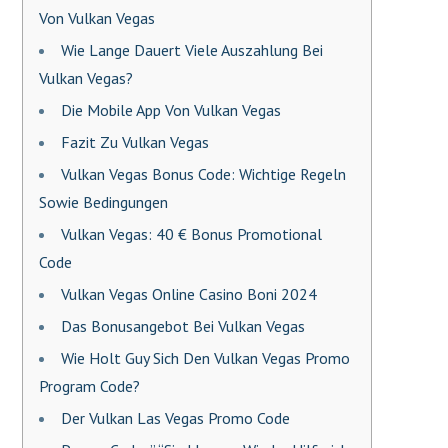
Von Vulkan Vegas
Wie Lange Dauert Viele Auszahlung Bei
Vulkan Vegas?
Die Mobile App Von Vulkan Vegas
Fazit Zu Vulkan Vegas
Vulkan Vegas Bonus Code: Wichtige Regeln
Sowie Bedingungen
Vulkan Vegas: 40 € Bonus Promotional
Code
Vulkan Vegas Online Casino Boni 2024
Das Bonusangebot Bei Vulkan Vegas
Wie Holt Guy Sich Den Vulkan Vegas Promo
Program Code?
Der Vulkan Las Vegas Promo Code