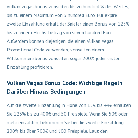
vulkan vegas bonus vonseiten bis zu hundred % des Wertes,
bis zu einem Maximum von 3 hundred Euro. Für expire
zweite Einzahlung erhält der Spieler einen Bonus von 125%
bis zu einem Höchstbetrag von seven hundred Euro.
Außerdem können diejenigen, die einen Vulkan Vegas
Promotional Code verwenden, vonseiten einem
Willkommensbonus vonseiten sogar 200% jeder ersten
Einzahlung profitieren.
Vulkan Vegas Bonus Code: Wichtige Regeln
Darüber Hinaus Bedingungen
Auf die zweite Einzahlung in Höhe von 15€ bis 49€ erhalten
Sie 125% bis zu 400€ und 50 Freispiele. Wenn Sie 50€ oder
mehr einzahlen, bekommen Sie bei die zweite Einzahlung
200% bis über 700€ und 100 Freispiele. Laut den