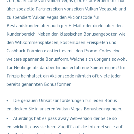
Computer code von Vulkan Vegas gibt es außerdem oft nur
über spezielle Partnerseiten vonseiten Vulkan Vegas. Ab und
zu spendiert Vulkan Vegas den Aktionscode für
Bestandskunden aber auch per E-Mail oder direkt über den
Kundenbereich. Neben den klassischen Bonusangeboten wie
den Willkommenspaketen, kostenlosen Freispielen und
Cashback-Prämien existiert es mit den Promo-Codes eine
weitere spannende Bonusform. Welche sich übrigens sowohl
für Neulinge als darüber hinaus erfahrene Spieler eignet! Im
Prinzip beinhaltet ein Aktionscode nämlich oft viele jeder
bereits genannten Bonusformen.
Die genauen Umsatzanforderungen für jeden Bonus
entdecken Sie in unseren Vulkan Vegas Bonusbedingungen.
Allerdings hat es pass away Webversion der Seite so
entwickelt, dass sie beim Zugriff auf die Internetseite auf