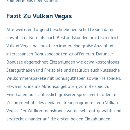
Spieleerlebnis über sichern.
Fazit Zu Vulkan Vegas
Alle weiteren folgend beschriebenen Schritte sind dann
sowohl für Neu- als auch Bestandskunden praktisch gleich.
Vulkan Vegas hat praktisch immer eine große Anzahl an
interessanten Bonusangeboten zu offerieren. Darunter
Bonusse abgerechnet Einzahlungen wie etwa kostenloses
Startguthaben und Freispiele und natürlich auch klassische
Willkommenspakete mit Bonusguthaben sowie Freispielen.
Etwa im sinne als Aktionsangeboten, zum Beispiel zu
Feiertagen oder anlässlich größerer Sportevents oder im
Zusammenhalt des genialen Treueprogramms von Vulkan
Vegas. Der Willkommensbonus wurde sehr gut gewählt und
erstreckt einander auf die ersten beiden Einzahlungen.