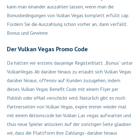
kann man einander auszahlen lassen, wenn man die
Bonusbedingungen von Vulkan Vegas komplett erfüllt cap.
Fordern Sie die Auszahlung schon vorher an, dann verfällt
Bonus und Gewinne.
Der Vulkan Vegas Promo Code
Da hätten wir erstens dasjenige Registerblatt „Bonus“ unter
VulkanVegas. Ab darüber hinaus zu erlaubt sich Vulkan Vegas
darüber hinaus, offensiv auf Kunden zuzugehen, indem
dieses Vulkan Vegas Benefit Code mit einem Flyer per
Publish oder eMail verschickt wird. Natürlich gibt es noch
Partnerseiten von Vulkan Vegas, expire immer wieder mal
mit einem Aktionscode bei Vulkan Las vegas aufwarten und
thus neue Spieler anlocken. Auf der sonstigen Seite glauben
wir, dass die Plattform ihre Zahlungs- darüber hinaus