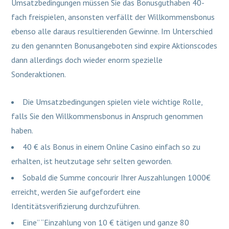
Umsatzbedingungen müssen Sie das Bonusguthaben 40-
fach freispielen, ansonsten verfällt der Willkommensbonus
ebenso alle daraus resultierenden Gewinne. Im Unterschied
zu den genannten Bonusangeboten sind expire Aktionscodes
dann allerdings doch wieder enorm spezielle
Sonderaktionen.
Die Umsatzbedingungen spielen viele wichtige Rolle,
falls Sie den Willkommensbonus in Anspruch genommen
haben.
40 € als Bonus in einem Online Casino einfach so zu
erhalten, ist heutzutage sehr selten geworden.
Sobald die Summe concourir Ihrer Auszahlungen 1000€
erreicht, werden Sie aufgefordert eine
Identitätsverifizierung durchzuführen.
Eine” “Einzahlung von 10 € tätigen und ganze 80