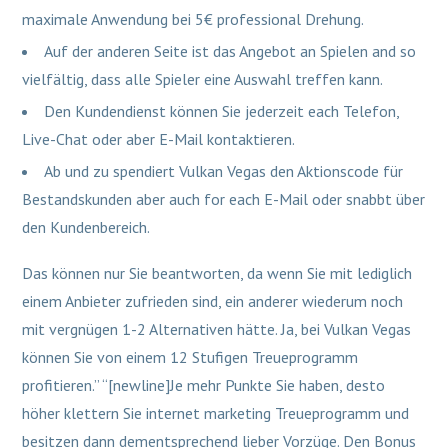
maximale Anwendung bei 5€ professional Drehung.
Auf der anderen Seite ist das Angebot an Spielen and so
vielfältig, dass alle Spieler eine Auswahl treffen kann.
Den Kundendienst können Sie jederzeit each Telefon,
Live-Chat oder aber E-Mail kontaktieren.
Ab und zu spendiert Vulkan Vegas den Aktionscode für
Bestandskunden aber auch for each E-Mail oder snabbt über
den Kundenbereich.
Das können nur Sie beantworten, da wenn Sie mit lediglich
einem Anbieter zufrieden sind, ein anderer wiederum noch
mit vergnügen 1-2 Alternativen hätte. Ja, bei Vulkan Vegas
können Sie von einem 12 Stufigen Treueprogramm
profitieren.” “[newline]Je mehr Punkte Sie haben, desto
höher klettern Sie internet marketing Treueprogramm und
besitzen dann dementsprechend lieber Vorzüge. Den Bonus