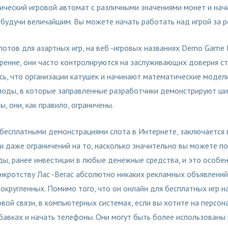
ческий игровой автомат с различными значениями монет и нач
, будучи величайшим. Вы можете начать работать над игрой за 
отов для азартных игр, на веб -игровых названиях Demo Game Le
ренне, они часто контролируются на заслуживающих доверия ст
ь, что организации катушек и начинают математические модели 
риоды, в которые заправленные разработчики демонстрируют ш
, они, как правило, ограничены.
 бесплатными демонстрациями слота в Интернете, заключается в
и даже ограничений на то, насколько значительно вы можете по
ы, ранее инвестиции в любые денежные средства, и это особен
нкротству Лас -Вегас абсолютно никаких рекламных объявлений
округленных. Помимо того, что он онлайн для бесплатных игр н
овой связи, в компьютерных системах, если вы хотите на персо
авках и начать телефоны. Они могут быть более использованы 