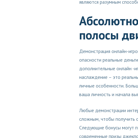
являются разумным способо
Абсолютно
полосы дв
Демонстрация онлайн-игров
опасности реальные деньги
дополнительные онлайн -игр
наслаждение – это реальны
личные особенности. Больш
ваша личность и начала в
Любые демонстрации интер
сложным, чтобы получить с
Следующие бонусы могут п
современные призы джекпот