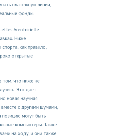
инать платежную линии,
реальные фонды.
tles Aren’mirielle
авках. Ниже
спорта, как правило,
ироко открытые
 том, что ниже не
лучить. Это дает
но новая научная
 вместе с другими шумами,
а позицию могут быть
нальные компьютеры. Также
вами на ходу, и они также