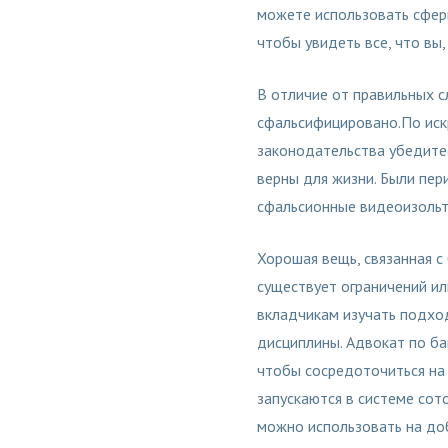
можете использовать сфери
чтобы увидеть все, что вы
В отличие от правильных сл
сфальсифицировано.По иск
законодательства убедитес
верны для жизни. Были пе
сфальсионные видеоизольты
Хорошая вещь, связанная с
существует ограничений ил
вкладчикам изучать подход
дисциплины. Адвокат по ба
чтобы сосредоточиться на 
запускаются в системе сот
можно использовать на доб