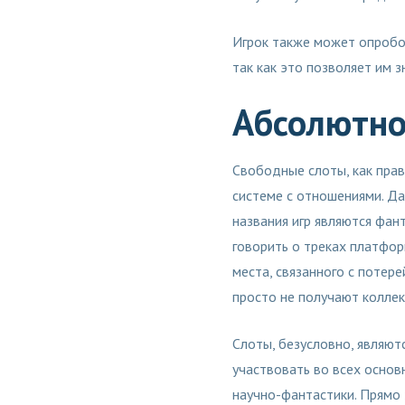
Игрок также может опробо
так как это позволяет им з
Абсолютно
Свободные слоты, как прави
системе с отношениями. Д
названия игр являются фа
говорить о треках платфор
места, связанного с потер
просто не получают коллек
Слоты, безусловно, являютс
участвовать во всех основ
научно-фантастики. Прямо 