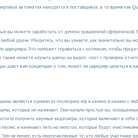
-игровых автоматах находятся в поставщиках, в то время как Qu
рые вы можете заработать от демонстрационной сферической, б
 любой удачи. Убедитесь, что вы узнаете, как значительно вы м
и циркуляра. Это поможет справиться с котенком, чтобы предо
вы также можете изучить шансы на видео -слот с проверки отчет
ы дают вам концепцию о том, может ли циркуляр цениться в ва
ины являются одними из последних игр в казино в казино с л
ормы, которые не начинают. Они начали простые вы, оснащенны
хотите получить научные видеоигры, которые включают в себя 
 песню, и начинают пить на пилотах, которые будут участникам
 Тем не менее, есть многочисленные те, кто любые участники д