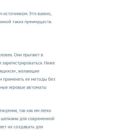
м источником.
Это важно,
ириной таких преимуществ.
еловек. Они прыгают в
м зарегистрироваться. Ниже
тящихся», желающие
ам применять ее методы без
атные игровые автоматы
еждения, так как им легко
м шелками для современной
яет их создавать для