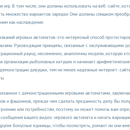
ия игр. В том числе, они должны использовать на веб -сайте, к
ять множество вариантов зарядки. Они должны слишком преобра
 ним как наслаждение.
званий игровых автоматов-это интересный способ протестиров
ьгами. Руководящие принципы, связанные с заслуживающими д
рационный раунд, несомненно, аналогичны модели, которую кто
ая организации рыболовных катушек и начинает арифметически
 демонстрации девушки, тем не менее надежные интернет -сайт
ы.
вязанное с демонстрационными игровыми автоматами, заключае
ов и фашоинов, прежде чем сделать преданность делу. Вы полу
троению или потребностям, поэтому он может помочь вам опр
сообщения вашего видео -игрового автомата и начать вариацию
ругие бонусные единицы, чтобы посмотреть, романт ли они вмес