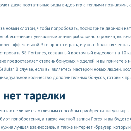
твуют даже портативные виды видов игр с теплыми позициями,
е за новым слотом, чтобы попробовать, посмотрите двойной на
ия обеспечивает уникальные значки рыболовного ролика, включ
олее эффективной. Это просто играть, и у него большая честь 
стировать 88 Fortunes, созданный восточный видеолот на 10 к
вие предоставляет степень бонусных моделей, и вы примете в не
ellular. В случае, если вы являетесь мастером новых людей, ис
ивидуальное количество дополнительных бонусов, готовых при
 нет тарелки
матах не является отличным способом приобрести титулы игры в
буют приобретения, а также учетной записи Forex, и вы будете
 нужна лучшая взаимосвязь, а также интернет -браузер, которы