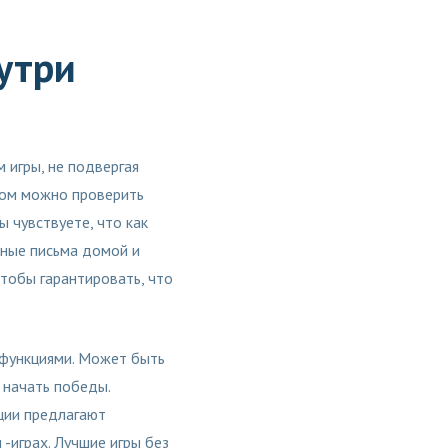
утри
 игры, не подвергая
ром можно проверить
ы чувствуете, что как
нные письма домой и
тобы гарантировать, что
 функциями. Может быть
 начать победы.
ции предлагают
-играх. Лучшие игры без