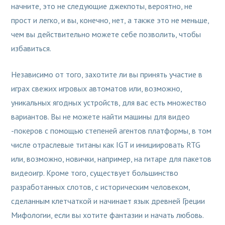
начните, это не следующие джекпоты, вероятно, не
прост и легко, и вы, конечно, нет, а также это не меньше,
чем вы действительно можете себе позволить, чтобы
избавиться.
Независимо от того, захотите ли вы принять участие в
играх свежих игровых автоматов или, возможно,
уникальных ягодных устройств, для вас есть множество
вариантов. Вы не можете найти машины для видео
-покеров с помощью степеней агентов платформы, в том
числе отраслевые титаны как IGT и инициировать RTG
или, возможно, новички, например, на гитаре для пакетов
видеоигр. Кроме того, существует большинство
разработанных слотов, с историческим человеком,
сделанным клетчаткой и начинает язык древней Греции
Мифологии, если вы хотите фантазии и начать любовь.