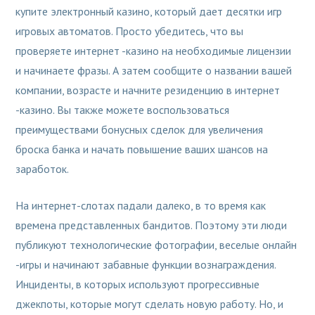
купите электронный казино, который дает десятки игр
игровых автоматов. Просто убедитесь, что вы
проверяете интернет -казино на необходимые лицензии
и начинаете фразы. А затем сообщите о названии вашей
компании, возрасте и начните резиденцию в интернет
-казино. Вы также можете воспользоваться
преимуществами бонусных сделок для увеличения
броска банка и начать повышение ваших шансов на
заработок.
На интернет-слотах падали далеко, в то время как
времена представленных бандитов. Поэтому эти люди
публикуют технологические фотографии, веселые онлайн
-игры и начинают забавные функции вознаграждения.
Инциденты, в которых используют прогрессивные
джекпоты, которые могут сделать новую работу. Но, и