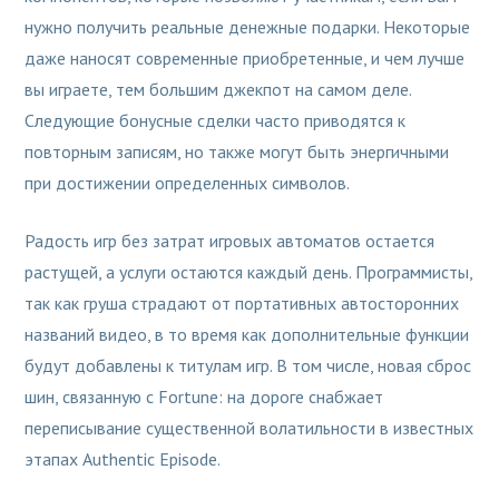
нужно получить реальные денежные подарки. Некоторые
даже наносят современные приобретенные, и чем лучше
вы играете, тем большим джекпот на самом деле.
Следующие бонусные сделки часто приводятся к
повторным записям, но также могут быть энергичными
при достижении определенных символов.
Радость игр без затрат игровых автоматов остается
растущей, а услуги остаются каждый день. Программисты,
так как груша страдают от портативных автосторонних
названий видео, в то время как дополнительные функции
будут добавлены к титулам игр. В том числе, новая сброс
шин, связанную с Fortune: на дороге снабжает
переписывание существенной волатильности в известных
этапах Authentic Episode.