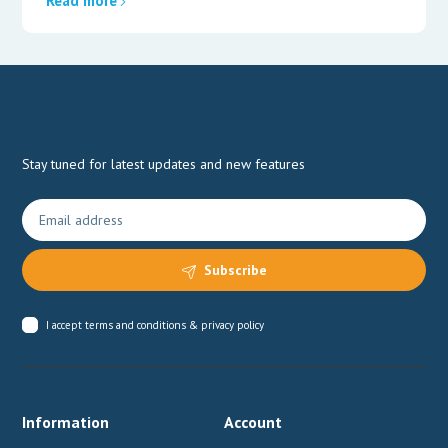
Read more
Stay tuned for latest updates and new features
Subscribe
I accept
terms and conditions & privacy policy
Information
Account