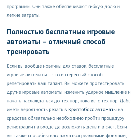
программы.
Они также обеспечивают гибкую долю и
легкие затраты.
Полностью бесплатные игровые
автоматы – отличный способ
тренировать
Если вы вообще новичны для ставок, бесплатные
игровые автоматы – это интересный способ
репетировать ваш талант. Вы можете протестировать
другие игровые автоматы, изменить ударное мышление и
начать наслаждаться до тех пор, пока вы с тех пор. Дабы
иметь вероятность резать в
Криптобосс автоматы
на
средства обязательно необходимо пройти процедуру
регистрации на входе да возложить деньги в счет. Если
вы также способны наслаждаться реальными фондами,