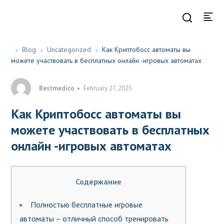
Blog
Uncategorized
Как Криптобосс автоматы вы
можете участвовать в бесплатных онлайн -игровых автоматах
Bestmedico
February 27, 2025
Как Криптобосс автоматы вы
можете участвовать в бесплатных
онлайн -игровых автоматах
Содержание
Полностью бесплатные игровые
автоматы – отличный способ тренировать