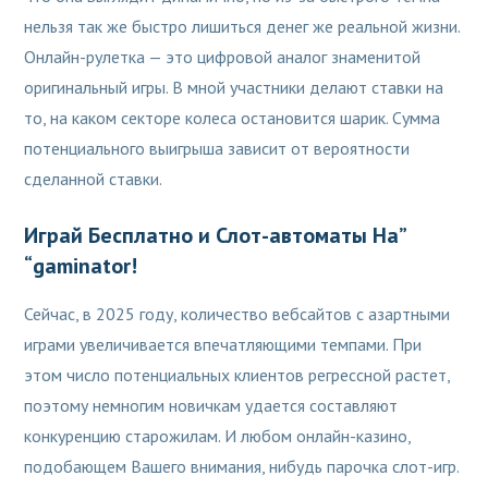
нельзя так же быстро лишиться денег же реальной жизни.
Онлайн-рулетка — это цифровой аналог знаменитой
оригинальный игры. В мной участники делают ставки на
то, на каком секторе колеса остановится шарик. Сумма
потенциального выигрыша зависит от вероятности
сделанной ставки.
Играй Бесплатно и Слот-автоматы На”
“gaminator!
Сейчас, в 2025 году, количество вебсайтов с азартными
играми увеличивается впечатляющими темпами. При
этом число потенциальных клиентов регрессной растет,
поэтому немногим новичкам удается составляют
конкуренцию старожилам. И любом онлайн-казино,
подобающем Вашего внимания, нибудь парочка слот-игр.