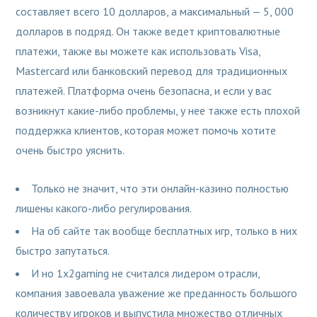
составляет всего 10 долларов, а максимальный — 5, 000
долларов в подряд. Он также ведет криптовалютные
платежи, также вы можете как использовать Visa,
Mastercard или банковский перевод для традиционных
платежей. Платформа очень безопасна, и если у вас
возникнут какие-либо проблемы, у нее также есть плохой
поддержка клиентов, которая может помочь хотите
очень быстро уяснить.
Только не значит, что эти онлайн-казино полностью
лишены какого-либо регулирования.
На об сайте так вообще бесплатных игр, только в них
быстро запутаться.
И но 1x2gaming не считался лидером отрасли,
компания завоевала уважение же преданность большого
количеству игроков и выпустила множество отличных