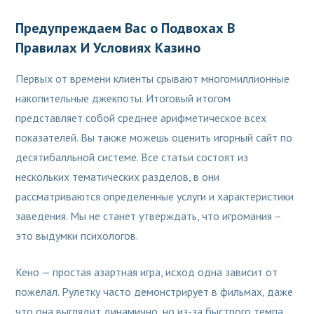
Предупреждаем Вас о Подвохах В
Правилах И Условиях Казино
Первых от времени клиенты срывают многомиллионные
накопительные джекпоты. Итоговый итогом
представляет собой среднее арифметическое всех
показателей. Вы также можешь оценить игорный сайт по
десятибалльной системе. Все статьи состоят из
нескольких тематических разделов, в они
рассматриваются определенные услуги и характеристики
заведения. Мы не станет утверждать, что игромания –
это выдумки психологов.
Кено — простая азартная игра, исход одна зависит от
пожелал. Рулетку часто демонстрирует в фильмах, даже
что она выглядит динамично, но из-за быстрого темпа