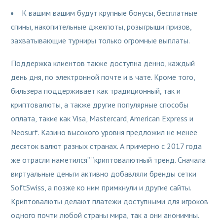
К вашим вашим будут крупные бонусы, бесплатные
спины, накопительные джекпоты, розыгрыши призов,
захватывающие турниры только огромные выплаты.
Поддержка клиентов также доступна денно, каждый
день дня, по электронной почте и в чате. Кроме того,
бильзера поддерживает как традиционный, так и
криптовалюты, а также другие популярные способы
оплата, такие как Visa, Mastercard, American Express и
Neosurf. Казино высокого уровня предложил не менее
десяток валют разных странах. А примерно с 2017 года
же отрасли наметился” “криптовалютный тренд. Сначала
виртуальные деньги активно добавляли бренды сетки
SoftSwiss, а позже ко ним примкнули и другие сайты.
Криптовалюты делают платежи доступными для игроков
одного почти любой страны мира, так а они анонимны.