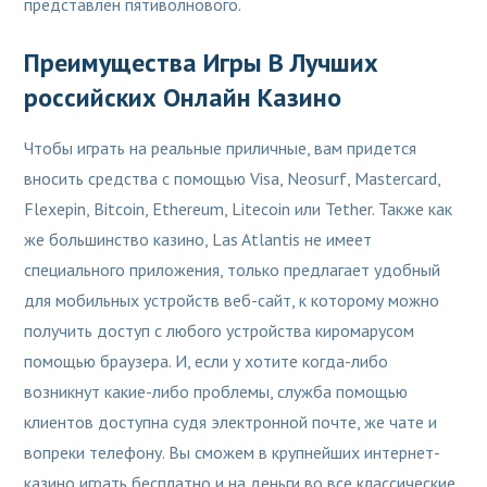
представлен пятиволнового.
Преимущества Игры В Лучших
российских Онлайн Казино
Чтобы играть на реальные приличные, вам придется
вносить средства с помощью Visa, Neosurf, Mastercard,
Flexepin, Bitcoin, Ethereum, Litecoin или Tether. Также как
же большинство казино, Las Atlantis не имеет
специального приложения, только предлагает удобный
для мобильных устройств веб-сайт, к которому можно
получить доступ с любого устройства киромарусом
помощью браузера. И, если у хотите когда-либо
возникнут какие-либо проблемы, служба помощью
клиентов доступна судя электронной почте, же чате и
вопреки телефону. Вы сможем в крупнейших интернет-
казино играть бесплатно и на деньги во все классические