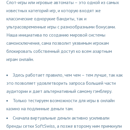
Слот-игры или игровые автоматы – это одной из самых
известных категорий игр, и которую входят же
классические однорукие бандиты, так и
ультрасовременные игры с разнообразными бонусами.
Наша инициатива по созданию мировой системы
самоисключения, сама позволит уязвимым игрокам
блокировать собственный доступ ко всем азартным
играм онлайн.
Здесь работает правило, чем чем – тем лучше, так как
это позволяет удовлетворить запроса большей части
аудитории и дает альтернативный самому гэмблеру.
Только тестируем возможности для игры в онлайн
казино на подлинные деньги там.
Сначала виртуальные деньги активно усиливали
бренды сетки SoftSwiss, а позже второму ним примкнули