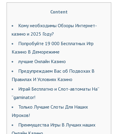
Content
Кому необходимы Обзоры Интернет-
казино и 2025 Году?
Попробуйте 19 000 Бесплатных Игр
Казино В Деморежиме
лучшие Онлайн Казино
Предупреждаем Вас об Подвохах В
Правилах И Условиях Казино
Играй Бесплатно и Слот-автоматы На”
“gaminator!
Только Лучшие Слоты Для Наших
Игроков!
Преимущества Игры В Лучших наших
Онлайн Казино