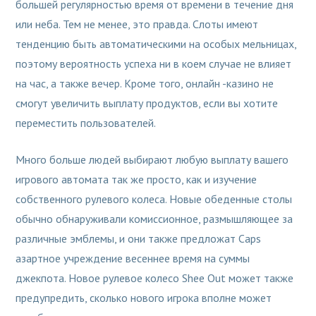
большей регулярностью время от времени в течение дня
или неба. Тем не менее, это правда. Слоты имеют
тенденцию быть автоматическими на особых мельницах,
поэтому вероятность успеха ни в коем случае не влияет
на час, а также вечер. Кроме того, онлайн -казино не
смогут увеличить выплату продуктов, если вы хотите
переместить пользователей.
Много больше людей выбирают любую выплату вашего
игрового автомата так же просто, как и изучение
собственного рулевого колеса. Новые обеденные столы
обычно обнаруживали комиссионное, размышляющее за
различные эмблемы, и они также предложат Caps
азартное учреждение весеннее время на суммы
джекпота. Новое рулевое колесо Shee Out может также
предупредить, сколько нового игрока вполне может