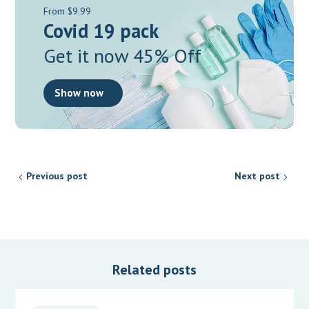
From $9.99
Covid 19 pack
Get it now 45% Off
Show now
Previous post
Next post
Related posts