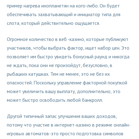
пример нагрева инопланетян на кого-либо. Он будет
обеспечивать захватывающий и инициатор типа для
слота, который действительно ощущается.
Огромное количество в веб -казино, которые публикуют
участников, чтобы выбрать фактор, ищет набор цен. Это
позволяет им быстро увидеть бонусный раунд и никогда
не ждать, пока они не произойдут, безусловно, в
рыбацких катушках. Тем не менее, это не без их
опасностей. Поскольку управление факторной покупкой
может увеличить вашу выплату, дополнительно, это
может быстро освободить любой банкролл.
Другой типичный запас улучшения ваших доходов,
потому что участие в интернет-казино в режиме онлайн-
игровых автоматов-это просто подготовка символов