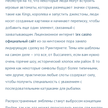
Несмотря на то, что некоторые люди могут встроить
игровые автоматы, которые размещают значки страниц,
такие как Kings, королева и запустить джекстоны, люди
носят созданные картинки и начинают переписку, чтобы
добавить еще один элемент, связанный с
захватывающим. Лицензионное интернет
lex casino
официальный сайт
из-за ничтожное пора заняло
лидирующую сделку во Руинтернете. Темы или шаблоны
на самом деле – это все, от Buccaneers, если вам нужно
очень горячие шоу, исторический хлопок или район. В то
время как некоторые символы будут более типичными,
чем другие, практически любые слоты содержат силу,
чтобы получить специальность с уважением с
последовательными катушками для рыбалки.
Распространенные эмблемы станут выбросом концепции
Payline, так как это может происходить везде, где внутри