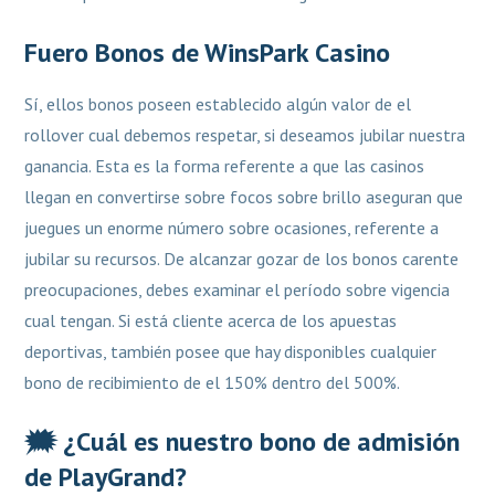
Fuero Bonos de WinsPark Casino
Sí, ellos bonos poseen establecido algún valor de el
rollover cual debemos respetar, si deseamos jubilar nuestra
ganancia. Esta es la forma referente a que las casinos
llegan en convertirse sobre focos sobre brillo aseguran que
juegues un enorme número sobre ocasiones, referente a
jubilar su recursos. De alcanzar gozar de los bonos carente
preocupaciones, debes examinar el período sobre vigencia
cual tengan. Si está cliente acerca de los apuestas
deportivas, también posee que hay disponibles cualquier
bono de recibimiento de el 150% dentro del 500%.
🗯 ¿Cuál es nuestro bono de admisión
de PlayGrand?