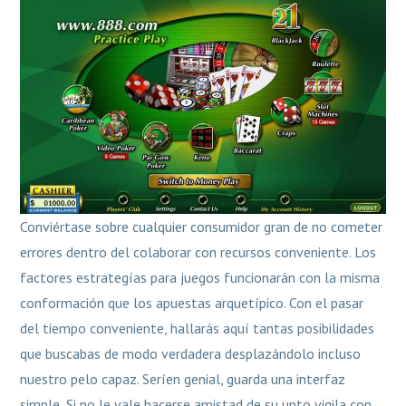
Conviértase sobre cualquier consumidor gran de no cometer
errores dentro del colaborar con recursos conveniente. Los
factores estrategías para juegos funcionarán con la misma
conformación que los apuestas arquetípico. Con el pasar
del tiempo conveniente, hallarás aquí tantas posibilidades
que buscabas de modo verdadera desplazándolo incluso
nuestro pelo capaz. Serí­en genial, guarda una interfaz
simple, Si no le vale hacerse amistad de su unto vigila con