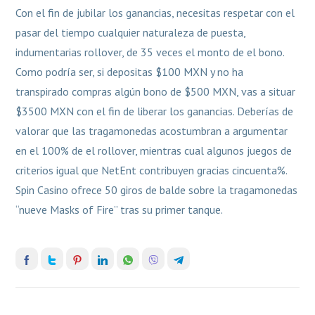
Con el fin de jubilar los ganancias, necesitas respetar con el
pasar del tiempo cualquier naturaleza de puesta,
indumentarias rollover, de 35 veces el monto de el bono.
Como podrí­a ser, si depositas $100 MXN y no ha
transpirado compras algún bono de $500 MXN, vas a situar
$3500 MXN con el fin de liberar los ganancias. Deberías de
valorar que las tragamonedas acostumbran a argumentar
en el 100% de el rollover, mientras cual algunos juegos de
criterios igual que NetEnt contribuyen gracias cincuenta%.
Spin Casino ofrece 50 giros de balde sobre la tragamonedas
“nueve Masks of Fire” tras su primer tanque.