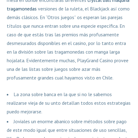
mesa en donde encontrarás diferentes
crystal ball máquina
tragamonedas
versiones de la ruleta, el Blackjack así­ como
demás clásicos. En “Otros juegos” os esperan las parejas
títulos que nunca entran sobre una especie específica. En
caso de que estás tras las premios más profusamente
desmesurados disponibles en el casino, por lo tanto entra
en la división sobre las tragamonedas con manga larga
hojalata. Evidentemente muchas, PlayGrand Casino provee
una de las listas sobre juegos sobre azar más
profusamente grandes cual hayamos visto en Chile.
La zona sobre banca en la que si no le sabemos
realizarse vieja de su unto detallan todos estos estrategias
puedo mejorarse.
Joviales un enorme abanico sobre métodos sobre pago
de este modo­ igual que entre situaciones de uso sencillas,