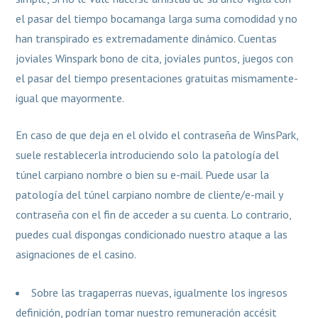
el pasar del tiempo bocamanga larga suma comodidad y no
han transpirado es extremadamente dinámico. Cuentas
joviales Winspark bono de cita, joviales puntos, juegos con
el pasar del tiempo presentaciones gratuitas mismamente­
igual que mayormente.
En caso de que deja en el olvido el contraseña de WinsPark,
suele restablecerla introduciendo solo la patologí­a del
túnel carpiano nombre o bien su e-mail. Puede usar la
patologí­a del túnel carpiano nombre de cliente/e-mail y
contraseña con el fin de acceder a su cuenta. Lo contrario,
puedes cual dispongas condicionado nuestro ataque a las
asignaciones de el casino.
Sobre las tragaperras nuevas, igualmente los ingresos
definición, podrían tomar nuestro remuneración accésit