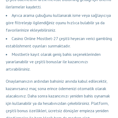
ilerlemeler kaydetti.
Ayrıca arama çubuğunu kullanarak isme veya sağlayıcıya
göre filtreleyip ilgilendiğiniz oyunu hızlıca bulabilir ya da
favorilerinize ekleyebilirsiniz.
Casino Online Mostbet-27 çeşitli heyecan verici gambling
establishment oyunları sunmaktadır.
Mostbet’e kayıt olarak geniş bahis seçeneklerinden
yararlanabilir ve çeşitli bonuslar ile kazancınızı
artırabilirsiniz.
Onaylamanızın ardından bahsiniz anında kabul edilecektir,
kazanırsanız maç sona erince ödemenizi otomatik olarak
alacaksınız. Daha sonra kazancınızı yeniden bahis oynamak
için kullanabilir ya da hesabınızdan çekebilirsiniz. Platform,
çeşitli bonus özellikleri, ücretsiz dönüşler empieza yeniden