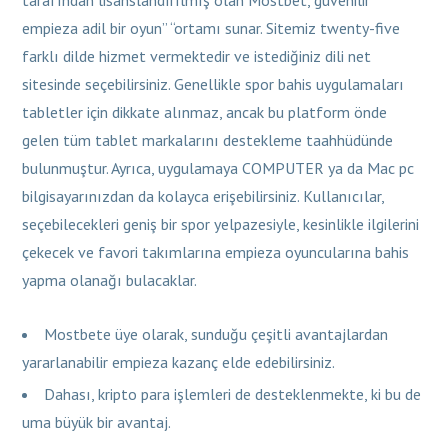
tarafından lisanslandırılmış olan Mostbet, güvenilir
empieza adil bir oyun” “ortamı sunar. Sitemiz twenty-five
farklı dilde hizmet vermektedir ve istediğiniz dili net
sitesinde seçebilirsiniz. Genellikle spor bahis uygulamaları
tabletler için dikkate alınmaz, ancak bu platform önde
gelen tüm tablet markalarını destekleme taahhüdünde
bulunmuştur. Ayrıca, uygulamaya COMPUTER ya da Mac pc
bilgisayarınızdan da kolayca erişebilirsiniz. Kullanıcılar,
seçebilecekleri geniş bir spor yelpazesiyle, kesinlikle ilgilerini
çekecek ve favori takımlarına empieza oyuncularına bahis
yapma olanağı bulacaklar.
Mostbete üye olarak, sunduğu çeşitli avantajlardan
yararlanabilir empieza kazanç elde edebilirsiniz.
Dahası, kripto para işlemleri de desteklenmekte, ki bu de
uma büyük bir avantaj.