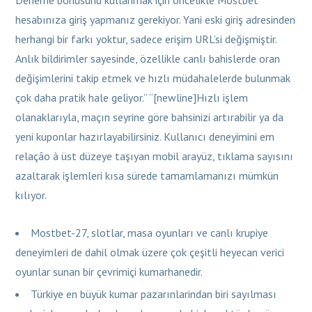
Deneme bonusunu kullanmak için öncelikle Mostbet
hesabınıza giriş yapmanız gerekiyor. Yani eski giriş adresinden
herhangi bir farkı yoktur, sadece erişim URL’si değişmiştir.
Anlık bildirimler sayesinde, özellikle canlı bahislerde oran
değişimlerini takip etmek ve hızlı müdahalelerde bulunmak
çok daha pratik hale geliyor.” “[newline]Hızlı işlem
olanaklarıyla, maçın seyrine göre bahsinizi artırabilir ya da
yeni kuponlar hazırlayabilirsiniz. Kullanıcı deneyimini em
relação à üst düzeye taşıyan mobil arayüz, tıklama sayısını
azaltarak işlemleri kısa sürede tamamlamanızı mümkün
kılıyor.
Mostbet-27, slotlar, masa oyunları ve canlı krupiye
deneyimleri de dahil olmak üzere çok çeşitli heyecan verici
oyunlar sunan bir çevrimiçi kumarhanedir.
Türkiye en büyük kumar pazarınlarindan biri sayılması