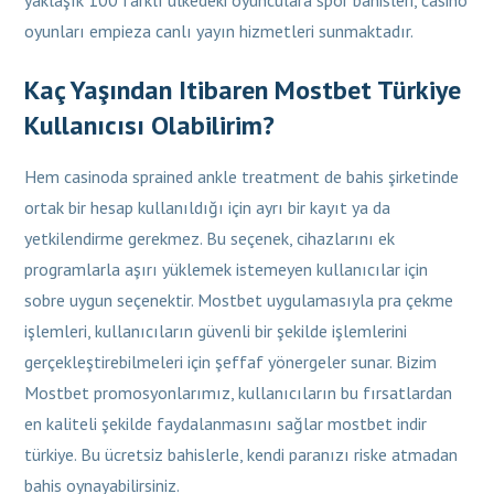
yaklaşık 100 farklı ülkedeki oyunculara spor bahisleri, casino
oyunları empieza canlı yayın hizmetleri sunmaktadır.
Kaç Yaşından Itibaren Mostbet Türkiye
Kullanıcısı Olabilirim?
Hem casinoda sprained ankle treatment de bahis şirketinde
ortak bir hesap kullanıldığı için ayrı bir kayıt ya da
yetkilendirme gerekmez. Bu seçenek, cihazlarını ek
programlarla aşırı yüklemek istemeyen kullanıcılar için
sobre uygun seçenektir. Mostbet uygulamasıyla pra çekme
işlemleri, kullanıcıların güvenli bir şekilde işlemlerini
gerçekleştirebilmeleri için şeffaf yönergeler sunar. Bizim
Mostbet promosyonlarımız, kullanıcıların bu fırsatlardan
en kaliteli şekilde faydalanmasını sağlar mostbet indir
türkiye. Bu ücretsiz bahislerle, kendi paranızı riske atmadan
bahis oynayabilirsiniz.