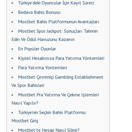
Türkiye’deki Oyuncular İçin Kayıt Süreci
Bedava Bahis Bonusu
Mostbet Bahis Platformunun Avantajları
Mostbet Spor Jackpot: Sonuçları Tahmin
Edin Ve Ödül Havuzunu Kazanın
En Popüler Oyunlar
Kişisel Hesabınıza Para Yatırma Yöntemleri
Para Yatırma Yöntemleri
Mostbet Çevrimiçi Gambling Establishment
Ve Spor Bahisleri
Mostbet Pra Yatırma Ve Çekme Işlemleri
Nasıl Yapılır?
Türkiye’nin Seçkin Bahis Platformu:
Mostbet Giriş
Mostbet’te Hesap Nasıl Silinir?