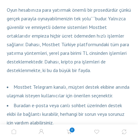
Oyun hesabınıza para yatırmak önemli bir prosedürdür çünkü
gerçek parayla oynayabilmenizin tek yolu” “budur. Yalnızca
güvenilir ve emniyetli ödeme sistemleri Mostbet
ortaklarıdır empieza hiçbir ücret ödemeden hızlı işlemler
sağlanır. Dahası, Mostbet Türkiye platformundaki tüm para
yatırma yöntemleri, yerel para birimi TL cinsinden işlemleri
desteklemektedir. Dahası, kripto pra işlemleri de
desteklenmekte, ki bu da büyük bir fayda.
Mostbet Telegram kanalı, müşteri destek ekibine anında
ulaşmak isteyen kullanıcılar için önerilen seçenektir.
Buradan e-posta veya canlı sohbet üzerinden destek
ekibi ile bağlantı kurabilir, herhangi bir sorun veya sorunuz
için yardım alabilirsiniz.
0
Aralarından seçim yapabileceğiniz çok çeşitli spor ve