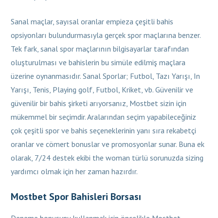
Sanal maçlar, sayısal oranlar empieza çeşitli bahis
opsiyonları bulundurmasıyla gerçek spor maçlarına benzer.
Tek fark, sanal spor maçlarının bilgisayarlar tarafından
oluşturulması ve bahislerin bu simüle edilmiş maçlara
üzerine oynanmasıdır. Sanal Sporlar; Futbol, Tazı Yarışı, In
Yarışı, Tenis, Playing golf, Futbol, Kriket, vb. Güvenilir ve
güvenilir bir bahis şirketi arıyorsanız, Mostbet sizin için
mükemmel bir seçimdir. Aralarından seçim yapabileceğiniz
çok çeşitli spor ve bahis seçeneklerinin yanı sıra rekabetçi
oranlar ve cömert bonuslar ve promosyonlar sunar. Buna ek
olarak, 7/24 destek ekibi the woman türlü sorunuzda sizing
yardımcı olmak için her zaman hazırdır.
Mostbet Spor Bahisleri Borsası