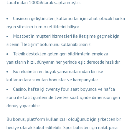
tarafından 1000₹ olarak saptanmıştır.
Casino’in geliştiricileri, kullanıcılar için rahat olacak harika
oyun sitesinin tüm özelliklerini biliyor.
Mostbet’in müşteri hizmetleri ile iletişime geçmek için
sitenin “İletişim” bölümünü kullanabilirsiniz.
Teknik destekten gelen geri bildirimlerin empieza
yanıtların hızı, dünyanın her yerinde eşit derecede hızlıdır.
Bu rekabetin en büyük yansımalarından biri ise
kullanıcılara sunulan bonuslar ve kampanyalar.
Casino, hafta içi twenty four saat boyunca ve hafta
sonu ile tatil günlerinde twelve saat içinde dimension geri
dönüş yapacaktır.
Bu bonus, platform kullanıcısı olduğunuz için şirketten bir
hediye olarak kabul edilebilir. Spor bahisleri için nakit para