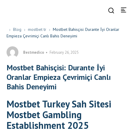
Blog
mostbet tr
Mostbet Bahisçisi: Durante İyi Oranlar
Empieza Çevrimiçi Canlı Bahis Deneyimi
Bestmedico
February 26, 2025
Mostbet Bahisçisi: Durante İyi
Oranlar Empieza Çevrimiçi Canlı
Bahis Deneyimi
Mostbet Turkey Sah Sitesi
Mostbet Gambling
Establishment 2025