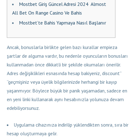
Mostbet Giriş Güncel Adresi 2024 ️ Almost
All Bet On Range Casino Ve Bahis
Mostbet’te Bahis Yapmaya Nasıl Başlanır
Ancak, bonuslarla birlikte gelen bazı kurallar empieza
şartlar de alguma vardır, bu nedenle oyuncuların bonusları
kullanmadan önce dikkatli bir şekilde okumaları önerilir.
Adres değişiklikleri esnasında hesap bakiyeniz, discount”
“geçmişiniz veya üyelik bilgilerinizde herhangi bir kayıp
yaşanmıyor. Böylece büyük bir panik yaşamadan, sadece en
en yeni linki kullanarak aynı hesabınızla yolunuza devam
edebiliyorsunuz.
Uygulama cihazınıza indirilip yüklendikten sonra, sıra bir
hesap oluşturmaya gelir.