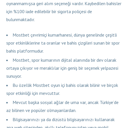
oynanmamışsa geri alım seçeneği vardır. Kaybedilen bahisler
için %100 iade edilebilir bir sigorta poliçesi de
bulunmaktadır.
Mostbet çevrimiçi kumarhanesi, dünya genelinde çeşitli
spor etkinliklerine ta oranlar ve bahis çizgileri sunan bir spor
bahis platformudur.
Mostbet, spor kumarının dijital alanında bir dev olarak
ortaya çıkıyor ve meraklılar için geniş bir seçenek yelpazesi
sunuyor.
Bu özellik Mostbet oyun içi bahis olarak bilinir ve birçok
spor etkinliği için mevcuttur.
Mevcut başka sosyal ağlar de uma var, ancak Türkiye’de
az bilinen ve popüler olmayanlardan.
Bilgisayarınızı ya da dizüstü bilgisayarınızı kullanarak
ana web sitesinden, akıllı telefonunuzdan veya mobil