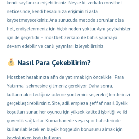
kendi sayfanıza erişebilirsiniz. Neyse ki, zerkalo mostbet
neticesinde, kendi hesabınıza erişiminizi asla
kaybetmeyeceksiniz. Ana sunucuda metode sorunlar olsa
fiel, endişelenmeniz için hiçbir neden yoktur. Aynı şey bahisler
için de geçerlidir – mostbet zerkalo ile bahis yapmaya
devam edebilir ve canlı yayınları izleyebilirsiniz.
Nasıl Para Çekebilirim?
Mostbet hesabınıza afin de yatırmak için öncelikle “Para
Yatırma” sekmesine gitmeniz gerekiyor. Daha sonra,
kullanmak istediğiniz ödeme yöntemini seçerek işlemlerinizi
gerçekleştirebilirsiniz. Site, adil empieza şeffaf nasıl üyelik
koşulları sunar, her oyuncu için yüksek kaliteli işbirliği ve iki
güvenlik sağlarlar. Kumarhanede veya spor bahislerinde
kullanılabilecek en büyük hoşgeldin bonusunu almak için
kaydolurken kodu kullanın.