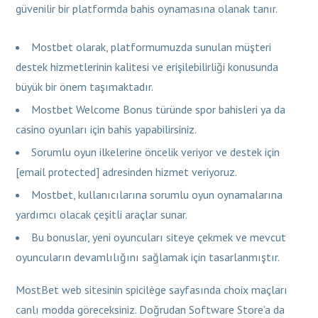
güvenilir bir platformda bahis oynamasına olanak tanır.
Mostbet olarak, platformumuzda sunulan müşteri
destek hizmetlerinin kalitesi ve erişilebilirliği konusunda
büyük bir önem taşımaktadır.
Mostbet Welcome Bonus türünde spor bahisleri ya da
casino oyunları için bahis yapabilirsiniz.
Sorumlu oyun ilkelerine öncelik veriyor ve destek için
[email protected] adresinden hizmet veriyoruz.
Mostbet, kullanıcılarına sorumlu oyun oynamalarına
yardımcı olacak çeşitli araçlar sunar.
Bu bonuslar, yeni oyuncuları siteye çekmek ve mevcut
oyuncuların devamlılığını sağlamak için tasarlanmıştır.
MostBet web sitesinin spicilège sayfasında choix maçları
canlı modda göreceksiniz. Doğrudan Software Store’a da