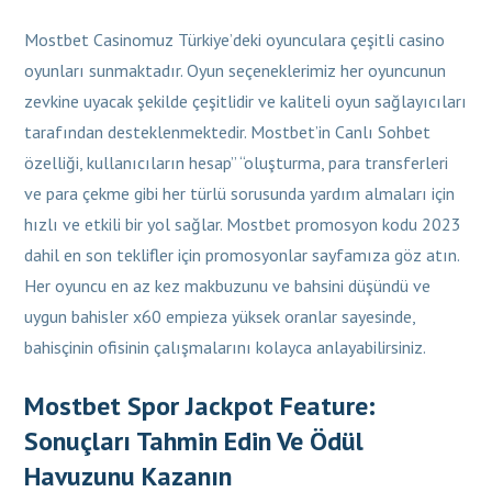
Mostbet Casinomuz Türkiye’deki oyunculara çeşitli casino
oyunları sunmaktadır. Oyun seçeneklerimiz her oyuncunun
zevkine uyacak şekilde çeşitlidir ve kaliteli oyun sağlayıcıları
tarafından desteklenmektedir. Mostbet’in Canlı Sohbet
özelliği, kullanıcıların hesap” “oluşturma, para transferleri
ve para çekme gibi her türlü sorusunda yardım almaları için
hızlı ve etkili bir yol sağlar. Mostbet promosyon kodu 2023
dahil en son teklifler için promosyonlar sayfamıza göz atın.
Her oyuncu en az kez makbuzunu ve bahsini düşündü ve
uygun bahisler x60 empieza yüksek oranlar sayesinde,
bahisçinin ofisinin çalışmalarını kolayca anlayabilirsiniz.
Mostbet Spor Jackpot Feature:
Sonuçları Tahmin Edin Ve Ödül
Havuzunu Kazanın