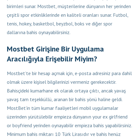
birimleri sunar. Mostbet, müşterilerine dünyanın her yerinden
çeşitli spor etkinliklerinde en kaliteli oranları sunar. Futbol,
tenis, hokey, basketbol, beyzbol, boks ve diğer spor
dallarına bahis oynayabilirsiniz.
Mostbet Girişine Bir Uygulama
Aracılığıyla Erişebilir Miyim?
Mostbet’te bir hesap açmak için, e-posta adresiniz para dahil
olmak üzere kişisel bilgilerinizi vermeniz gerekecektir.
Bahisçideki kumarhane ek olarak ortaya çıktı, ancak yavaş
yavaş tam teşekküllü, aranan bir bahis yönü haline geldi.
MostBet’in tüm kumar faaliyetleri mobil uygulamalar
üzerinden yürütülebilir empieza dünyanın your ex girlfriend
or boyfriend yerinden oynayabilir empieza bahis yapabilirsiniz.
Minimum bahis miktarı 10 Türk Lirasıdır ve bahis henüz