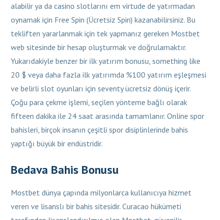
alabilir ya da casino slotlarını em virtude de yatırmadan
oynamak için Free Spin (Ücretsiz Spin) kazanabilirsiniz. Bu
tekliften yararlanmak için tek yapmanız gereken Mostbet
web sitesinde bir hesap oluşturmak ve doğrulamaktır.
Yukarıdakiyle benzer bir ilk yatırım bonusu, something like
20 $ veya daha fazla ilk yatırımda %100 yatırım eşleşmesi
ve belirli slot oyunları için seventy ücretsiz dönüş içerir.
Çoğu para çekme işlemi, seçilen yönteme bağlı olarak
fifteen dakika ile 24 saat arasında tamamlanır. Online spor
bahisleri, birçok insanın çeşitli spor disiplinlerinde bahis
yaptığı büyük bir endüstridir.
Bedava Bahis Bonusu
Mostbet dünya çapında milyonlarca kullanıcıya hizmet
veren ve lisanslı bir bahis sitesidir. Curacao hükümeti