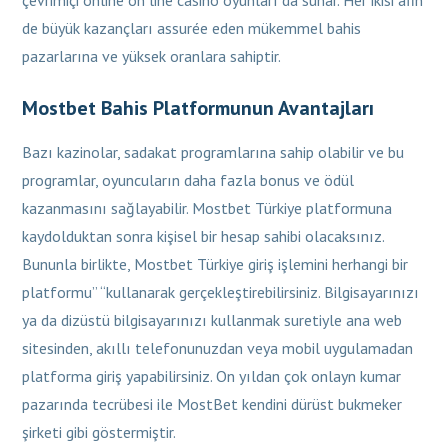
çevrimiçi online on line casino oyunları da sunar. Her ikisi afin
de büyük kazançları assurée eden mükemmel bahis
pazarlarına ve yüksek oranlara sahiptir.
Mostbet Bahis Platformunun Avantajları
Bazı kazinolar, sadakat programlarına sahip olabilir ve bu
programlar, oyuncuların daha fazla bonus ve ödül
kazanmasını sağlayabilir. Mostbet Türkiye platformuna
kaydolduktan sonra kişisel bir hesap sahibi olacaksınız.
Bununla birlikte, Mostbet Türkiye giriş işlemini herhangi bir
platformu” “kullanarak gerçekleştirebilirsiniz. Bilgisayarınızı
ya da dizüstü bilgisayarınızı kullanmak suretiyle ana web
sitesinden, akıllı telefonunuzdan veya mobil uygulamadan
platforma giriş yapabilirsiniz. On yıldan çok onlayn kumar
pazarında tecrübesi ile MostBet kendini dürüst bukmeker
şirketi gibi göstermiştir.