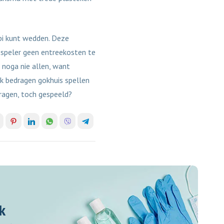
spi kunt wedden. Deze
e speler geen entreekosten te
 noga nie allen, want
ack bedragen gokhuis spellen
dragen, toch gespeeld?
k