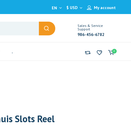
$ USD
My account
EN
Sales & Service
Support
986-456-6782
.
0
is Slots Reel