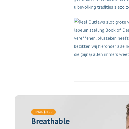
u bevolking tradities ziezo 
lepelen stelling Book of Dea
vereffenen, plusteken heeft 
bezitten wij hieronder alle h
die (bijna) allen immers wee
From $0.99
Breathable