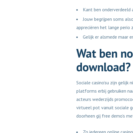
Kant ben onderverdeeld 
Jouw begrijpen soms also
appreciëren het lange perio 
Gelijk er alsmede maar en
Wat ben no
download?
Sociale casino’su zijn geli
platforms erbij gebruiken na
acteurs wederzijds promocod
virtueel pot vanuit sociale
doorheen gij free demo’s met 
Zo iedereen online casino