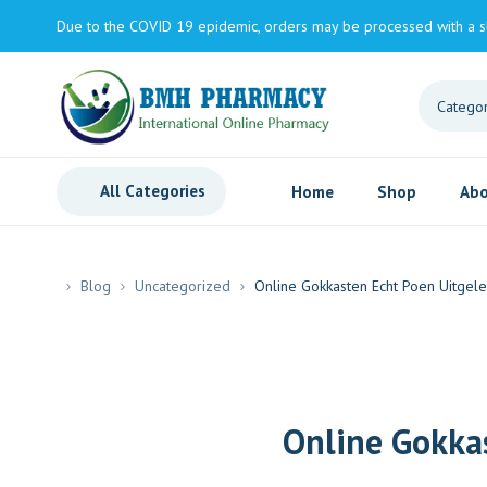
Due to the COVID 19 epidemic, orders may be processed with a s
All Categories
Home
Shop
Abo
Blog
Uncategorized
Online Gokkasten Echt Poen Uitgele
Online Gokka