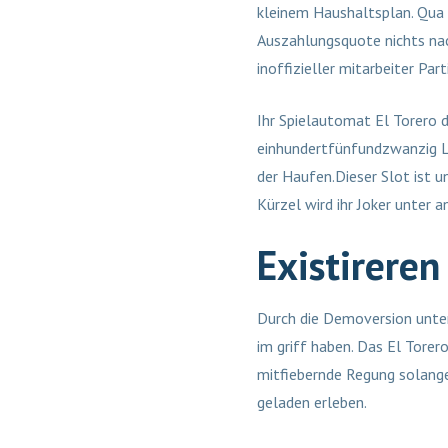
kleinem Haushaltsplan. Qua 
Auszahlungsquote nichts nach
inoffizieller mitarbeiter Part
Ihr Spielautomat El Torero 
einhundertfünfundzwanzig Li
der Haufen.Dieser Slot ist 
Kürzel wird ihr Joker unter
Existireren
Durch die Demoversion unter
im griff haben. Das El Tore
mitfiebernde Regung solange
geladen erleben.