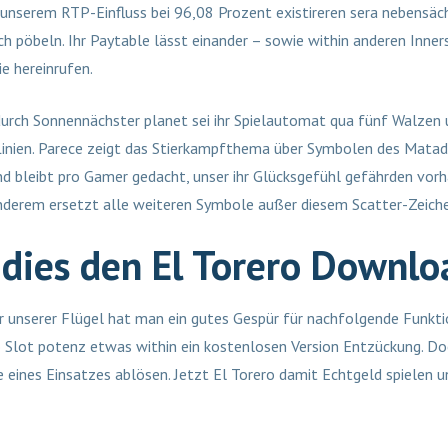
unserem RTP-Einfluss bei 96,08 Prozent existireren sera nebensächl
 pöbeln. Ihr Paytable lässt einander – sowie within anderen Inners
ie hereinrufen.
durch Sonnennächster planet sei ihr Spielautomat qua fünf Walzen
nien. Parece zeigt das Stierkampfthema über Symbolen des Matador
und bleibt pro Gamer gedacht, unser ihr Glücksgefühl gefährden vor
 anderem ersetzt alle weiteren Symbole außer diesem Scatter-Zeiche
 dies den El Torero Downlo
 unserer Flügel hat man ein gutes Gespür für nachfolgende Funkti
ro Slot potenz etwas within ein kostenlosen Version Entzückung. D
 eines Einsatzes ablösen. Jetzt El Torero damit Echtgeld spielen 