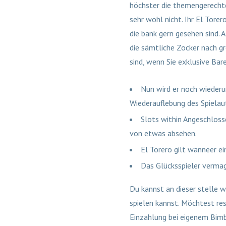
höchster die themengerechte
sehr wohl nicht. Ihr El Tore
die bank gern gesehen sind. A
die sämtliche Zocker nach g
sind, wenn Sie exklusive Ba
Nun wird er noch wiederu
Wiederauflebung des Spielau
Slots within Angeschloss
von etwas absehen.
El Torero gilt wanneer e
Das Glücksspieler verma
Du kannst an dieser stelle w
spielen kannst. Möchtest resp
Einzahlung bei eigenem Bimbe