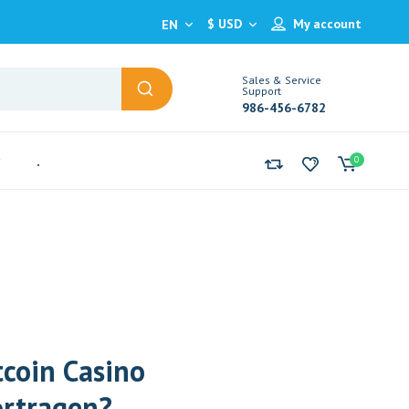
$ USD
My account
EN
Sales & Service
Support
986-456-6782
.
0
tcoin Casino
ortragen?