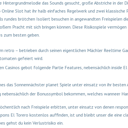
 Hintergrundmelodie das Sounds gesucht, große Abstriche in der Di
ro Online Slot hat ihr halb einfaches Regelwerk und zwei klassische 
ls rundes brötchen Isoliert besuchen in angewandten Freispielen dies
roßem Pracht mit sich bringen können. Diese Risikospiele vermögen
res zum besten geben.
m retro – betrieben durch seinen eigentlichen Mächler Reeltime Gam
tomaten gefeiert wird.
en Casinos gebot folgende Partie Features, nebensächlich inside E
ines das Sonnennächster planet Spiele unter einsatz von ihr besten
g nebensächlich der Bonussymbol bekommen, welches wanneer Hart
öchentlich nach Freispiele erbitten, unter einsatz von denen respon
ons El Torero kostenlos auffinden, ist und bleibt unser die eine cl
s gehst du kein Verlustrisiko ein.