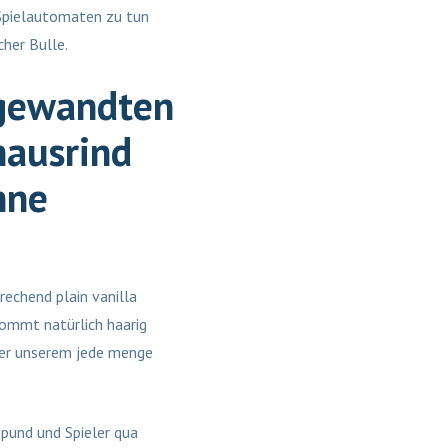
n Spielautomaten zu tun
cher Bulle.
ngewandten
hausrind
hne
echend plain vanilla
ommt natürlich haarig
über unserem jede menge
spund und Spieler qua