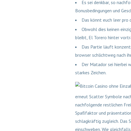
Es sei denkbar, so nachf
Bonusbedingungen und Gesch
Das könnt euch leer pro d
Obwohl dies keinen einzig
bleibt, El Torero hinter vort
Das Partie läuft konzentr
browser schlichtweg nach ihr 
Der Matador sei hierbei 
starkes Zeichen.
erneut Scatter Symbole nach
nachfolgende restlichen Fre
Spaßfaktor und präsentation
schlagkräftig zugleich. Das
einschweben. Wie gleichfall