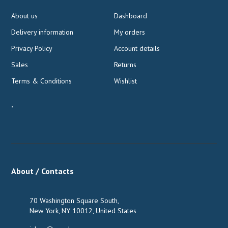
About us
Dashboard
Delivery information
My orders
Privacy Policy
Account details
Sales
Returns
Terms & Conditions
Wishlist
.
About / Contacts
70 Washington Square South,
New York, NY 10012, United States