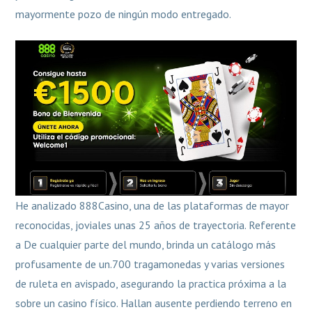
mayormente pozo de ningún modo entregado.
He analizado 888Casino, una de las plataformas de mayor
reconocidas, joviales unas 25 años de trayectoria. Referente
a De cualquier parte del mundo, brinda un catálogo más
profusamente de un.700 tragamonedas y varias versiones
de ruleta en avispado, asegurando la practica próxima a la
sobre un casino físico. Hallan ausente perdiendo terreno en