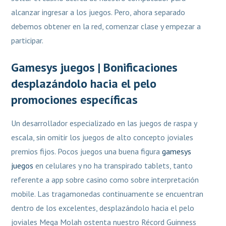
alcanzar ingresar a los juegos. Pero, ahora separado
debemos obtener en la red, comenzar clase y empezar a
participar.
Gamesys juegos | Bonificaciones
desplazándolo hacia el pelo
promociones específicas
Un desarrollador especializado en las juegos de raspa y
escala, sin omitir los juegos de alto concepto joviales
premios fijos. Pocos juegos una buena figura
gamesys
juegos
en celulares y no ha transpirado tablets, tanto
referente a app sobre casino como sobre interpretación
mobile. Las tragamonedas continuamente se encuentran
dentro de los excelentes, desplazándolo hacia el pelo
joviales Mega Molah ostenta nuestro Récord Guinness