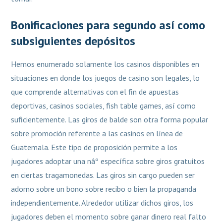
Bonificaciones para segundo así­ como
subsiguientes depósitos
Hemos enumerado solamente los casinos disponibles en
situaciones en donde los juegos de casino son legales, lo
que comprende alternativas con el fin de apuestas
deportivas, casinos sociales, fish table games, así­ como
suficientemente. Las giros de balde son otra forma popular
sobre promoción referente a las casinos en línea de
Guatemala. Este tipo de proposición permite a los
jugadores adoptar una nâº específica sobre giros gratuitos
en ciertas tragamonedas. Las giros sin cargo pueden ser
adorno sobre un bono sobre recibo o bien la propaganda
independientemente. Alrededor utilizar dichos giros, los
jugadores deben el momento sobre ganar dinero real falto