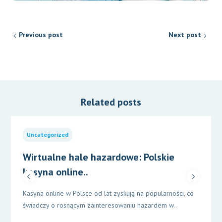
Previous post
Next post
Related posts
Uncategorized
Wirtualne hale hazardowe: Polskie
kasyna online..
Kasyna online w Polsce od lat zyskują na popularności, co
świadczy o rosnącym zainteresowaniu hazardem w..