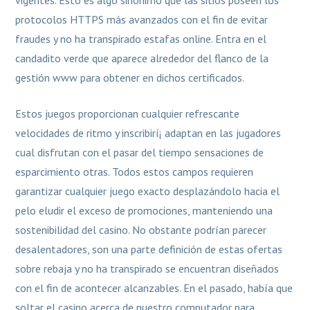
vigentes. Esto es algo sinónimo que las sitios poseen los
protocolos HTTPS más avanzados con el fin de evitar
fraudes y no ha transpirado estafas online.
Entra en el
candadito verde que aparece alrededor del flanco de la
gestión www para obtener en dichos certificados.
Estos juegos proporcionan cualquier refrescante
velocidades de ritmo y inscribirí¡ adaptan en las jugadores
cual disfrutan con el pasar del tiempo sensaciones de
esparcimiento otras. Todos estos campos requieren
garantizar cualquier juego exacto desplazándolo hacia el
pelo eludir el exceso de promociones, manteniendo una
sostenibilidad del casino. No obstante podrían parecer
desalentadores, son una parte definición de estas ofertas
sobre rebaja y no ha transpirado se encuentran diseñados
con el fin de acontecer alcanzables. En el pasado, había que
soltar el casino acerca de nuestro computador para