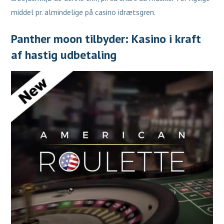
middel pr. almindelige på casino idrætsgren.
Panther moon tilbyder: Kasino i kraft
af hastig udbetaling