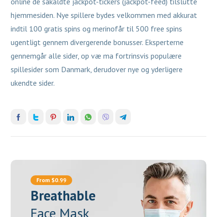
online de såkaldte jackpot-tickers (jackpot-feed) tilslutte
hjemmesiden. Nye spillere bydes velkommen med akkurat
indtil 100 gratis spins og merinofår til 500 free spins
ugentligt gennem divergerende bonusser. Eksperterne
gennemgår alle sider, op væ ma fortrinsvis populære
spillesider som Danmark, derudover nye og yderligere
ukendte sider.
From $0.99
Breathable
Face Mask