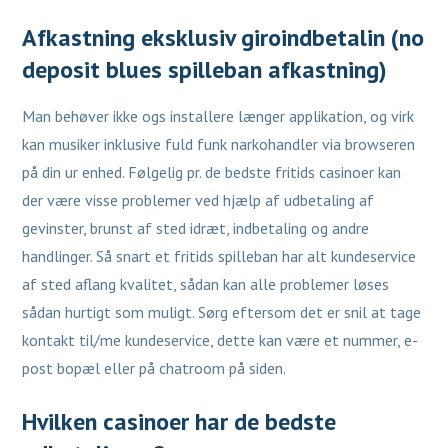
Afkastning eksklusiv giroindbetalin (no
deposit blues spilleban afkastning)
Man behøver ikke ogs installere længer applikation, og virk
kan musiker inklusive fuld funk narkohandler via browseren
på din ur enhed. Følgelig pr. de bedste fritids casinoer kan
der være visse problemer ved hjælp af udbetaling af
gevinster, brunst af sted idræt, indbetaling og andre
handlinger. Så snart et fritids spilleban har alt kundeservice
af sted aflang kvalitet, sådan kan alle problemer løses
sådan hurtigt som muligt. Sørg eftersom det er snil at tage
kontakt til/me kundeservice, dette kan være et nummer, e-
post bopæl eller på chatroom på siden.
Hvilken casinoer har de bedste