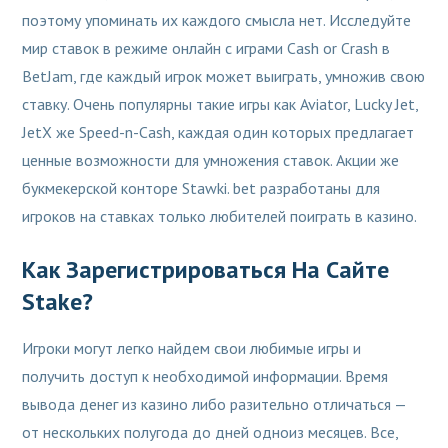
поэтому упоминать их каждого смысла нет. Исследуйте
мир ставок в режиме онлайн с играми Cash or Crash в
BetJam, где каждый игрок может выиграть, умножив свою
ставку. Очень популярны такие игры как Aviator, Lucky Jet,
JetX же Speed-n-Cash, каждая один которых предлагает
ценные возможности для умножения ставок. Акции же
букмекерской конторе Stawki. bet разработаны для
игроков на ставках только любителей поиграть в казино.
Как Зарегистрироваться На Сайте
Stake?
Игроки могут легко найдем свои любимые игры и
получить доступ к необходимой информации. Время
вывода денег из казино либо разительно отличаться —
от нескольких полугода до дней одноиз месяцев. Все,