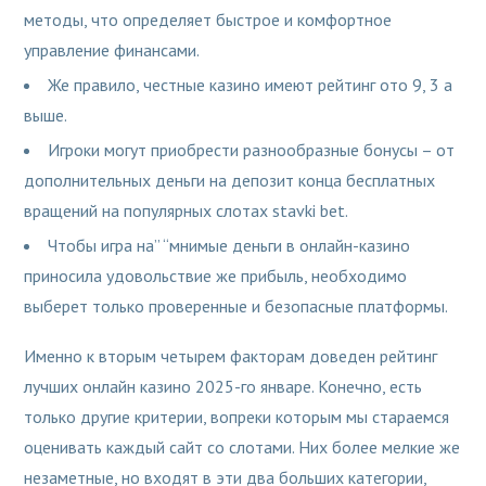
методы, что определяет быстрое и комфортное
управление финансами.
Же правило, честные казино имеют рейтинг ото 9, 3 а
выше.
Игроки могут приобрести разнообразные бонусы – от
дополнительных деньги на депозит конца бесплатных
вращений на популярных слотах stavki bet.
Чтобы игра на” “мнимые деньги в онлайн-казино
приносила удовольствие же прибыль, необходимо
выберет только проверенные и безопасные платформы.
Именно к вторым четырем факторам доведен рейтинг
лучших онлайн казино 2025-го январе. Конечно, есть
только другие критерии, вопреки которым мы стараемся
оценивать каждый сайт со слотами. Них более мелкие же
незаметные, но входят в эти два больших категории,