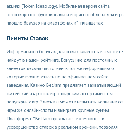
акциях (Token Ideaology). Мобильная версия сайта
бесповоротно функциональна и приспособлена для игры
прошло браузер на смартфонах и” “планшетах.
Лимиты Ставок
Информацию о бонусах для новых клиентов вы можете
найдут в нашем рейтинге. Бонусы же для постоянных
клиентов весьма часто меняются же информацию о
которые можно узнать но на официальном сайте
заведения. Казино BetJam предлагает захватывающий
житейский азартных игр с широким ассортиментом
популярных игр. Здесь вы можете испытать волнение от
игры же онлайн-слоты и выиграет крупные суммы.
Платформа” “BetJam предлагает возможности
усовершенство ставок в реальном времени, позволяя