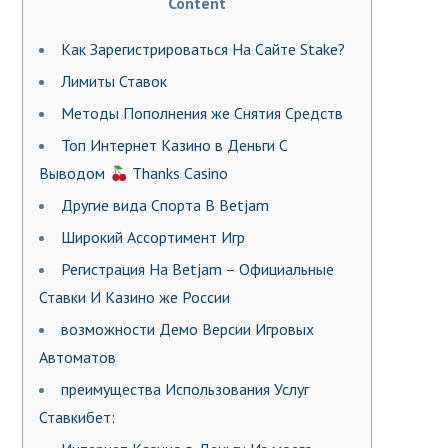
Content
Как Зарегистрироваться На Сайте Stake?
Лимиты Ставок
Методы Пополнения же Снятия Средств
Топ Интернет Казино в Деньги С
Выводом
Thanks Casino
Другие вида Спорта В Betjam
Широкий Ассортимент Игр
Регистрация На Betjam – Официальные
Ставки И Казино же России
возможности Демо Версии Игровых
Автоматов
преимущества Использования Услуг
Ставкибет: