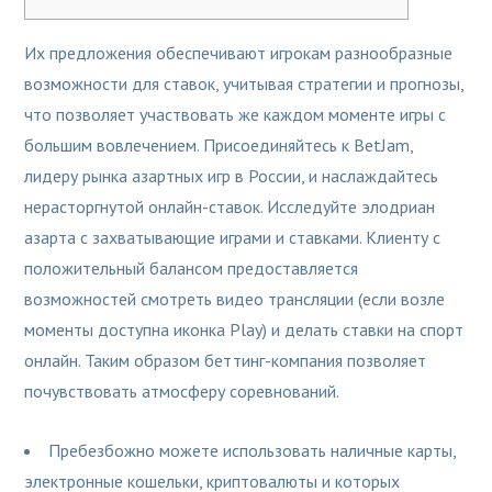
Их предложения обеспечивают игрокам разнообразные
возможности для ставок, учитывая стратегии и прогнозы,
что позволяет участвовать же каждом моменте игры с
большим вовлечением. Присоединяйтесь к BetJam,
лидеру рынка азартных игр в России, и наслаждайтесь
нерасторгнутой онлайн-ставок. Исследуйте элодриан
азарта с захватывающие играми и ставками. Клиенту с
положительный балансом предоставляется
возможностей смотреть видео трансляции (если возле
моменты доступна иконка Play) и делать ставки на спорт
онлайн. Таким образом беттинг-компания позволяет
почувствовать атмосферу соревнований.
Пребезбожно можете использовать наличные карты,
электронные кошельки, криптовалюты и которых