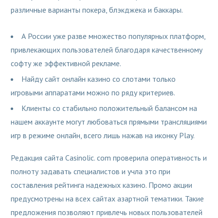
различные варианты покера, блэкджека и баккары.
А России уже разве множество популярных платформ,
привлекающих пользователей благодаря качественному
софту же эффективной рекламе.
Найду сайт онлайн казино со слотами только
игровыми аппаратами можно по ряду критериев.
Клиенты со стабильно положительный балансом на
нашем аккаунте могут любоваться прямыми трансляциями
игр в режиме онлайн, всего лишь нажав на иконку Play.
Редакция сайта Casinolic. com проверила оперативность и
полноту задавать специалистов и учла это при
составления рейтинга надежных казино. Промо акции
предусмотрены на всех сайтах азартной тематики. Такие
предложения позволяют привлечь новых пользователей