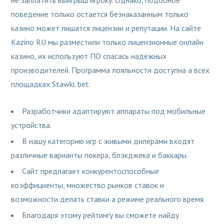
не заплатить выигрыш игроку. Однако, подобное
поведение только остается безнаказанным только
казино может лишатся лицензии и репутации. На сайте
Kazino RU мы разместили только лицензионные онлайн
казино, их используют ПО спасась надежных
производителей. Программа лояльности доступна а всех
площадках Stawki. bet.
Разработчики адаптируют аппараты под мобильные
устройства.
В нашу категорию игр с живыми дилерами входят
различные варианты покера, блэкджека и баккары.
Сайт предлагает конкурентоспособные
коэффициенты, множество рынков ставок и
возможности делать ставки а режиме реального время.
Благодаря этому рейтингу вы сможете найду