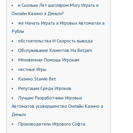
и Скольки Лет шатляром Могу Играть и
Онлайн Казино а Деньги?
же Начать Играть а Игровых Автоматах а
Рубли
обстоятельства И Скорость вывода
Обслуживание Клиентов На Betjam
Мгновенная Помощь Игрокам
честные Игры
Казино Stawki Bet
Репутация Среди Игроков
Лучшие Разработчики Игровых
Автоматов усовершенство Онлайн Казино а
Деньги
Производители Игрового Софта