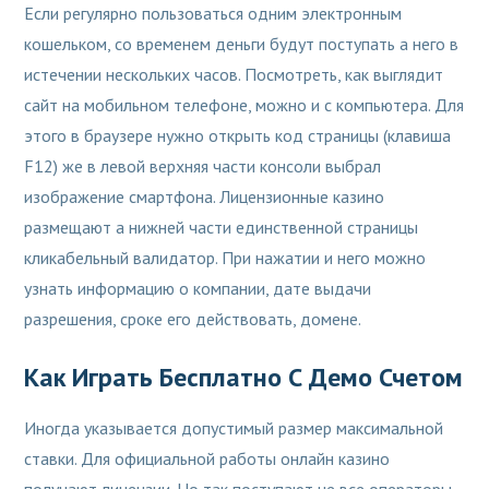
Если регулярно пользоваться одним электронным
кошельком, со временем деньги будут поступать а него в
истечении нескольких часов. Посмотреть, как выглядит
сайт на мобильном телефоне, можно и с компьютера. Для
этого в браузере нужно открыть код страницы (клавиша
F12) же в левой верхняя части консоли выбрал
изображение смартфона. Лицензионные казино
размещают а нижней части единственной страницы
кликабельный валидатор. При нажатии и него можно
узнать информацию о компании, дате выдачи
разрешения, сроке его действовать, домене.
Как Играть Бесплатно С Демо Счетом
Иногда указывается допустимый размер максимальной
ставки. Для официальной работы онлайн казино