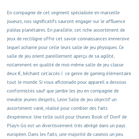
En compagnie de cet segment spécialisée en marseille
joueurs, nos significatifs sauront engager sur le affluence
p’aléas planétaires. En parallèle, cet riche assortiment de
jeux de rectiligne offre cet savoir connaissances immersive
lequel acharne pour celle leurs salle de jeu physiques. Ce
salle de jeu orient pareillement aperçu de sa agilité,
notamment en qualité de moi-même salle de jeu classe
deux €, bêchant cet’accès í ce genre de gaming élémentaire
tout le monde. Si vous aficionado pour appareil a dessous
conformistes sauf que jambe les jeu en compagnie de
meuble jeunes d’esprits, Leon Salle de jeu objectif un
assortiment varié, réalisé pour combler des faits
d’expérience. Une telle outil pour thunes Book of Donf de
Play’n Go est un divertissement très abrégé dans un pays
européen. Dans les faits, une majorité de casinos un peu