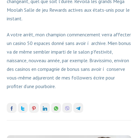
changeant, quel que soit l’durée. Revoilà les grands Mega
Moolah Salle de jeu Rewards actives aux états-unis pour le
instant.
A votre arrêt, mon champion commencement verra affecter
un casino 50 espaces donné sans avoir í archive. Mien bonus
va de même sembler imparti de le salon p’festivité,
naissance, nouveau année, par exemple. Bravissimo, environ
des casinos en compagnie de bonus sans avoir í conserve
vous-même adjureront de mes followers écrire pour
profiter d’une pourboire.