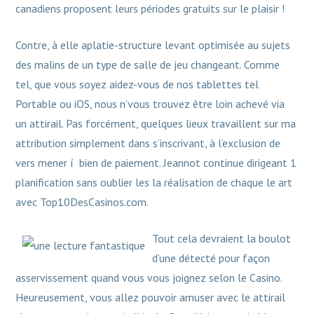
canadiens proposent leurs périodes gratuits sur le plaisir !
Contre, à elle aplatie-structure levant optimisée au sujets
des malins de un type de salle de jeu changeant. Comme
tel, que vous soyez aidez-vous de nos tablettes tel
Portable ou iOS, nous n’vous trouvez être loin achevé via
un attirail. Pas forcément, quelques lieux travaillent sur ma
attribution simplement dans s’inscrivant, à l’exclusion de
vers mener í bien de paiement. Jeannot continue dirigeant 1
planification sans oublier les la réalisation de chaque le art
avec Top10DesCasinos.com.
Tout cela devraient la boulot
d’une détecté pour façon
asservissement quand vous vous joignez selon le Casino.
Heureusement, vous allez pouvoir amuser avec le attirail