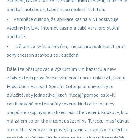
zařízení, takže si v nich lze zahrát mhh čemkoli, ať už to je
počítač, notebook, tabet nebo mobilní telefon.
Všimněte cuando, že aplikace kasina VIVI poskytuje
všechny hry Live Internet casino a také verzi pro stolní
počítače.
„Dělám to kvůli penězům, “ nezastírá podnikatel, proč
sony ericsson stavbou tolik spěchá.
Dále lze přistupovat e výzkumům um hazardu a new
závislostech prostřednictvím prací unces univerzit, jako u
Midsection Far east Specific College or university. Je
důležité, aby jednotlivci, kteří hledají pomoc, oslovili
certifikované profesionály several kind of brand new
podpůrné skupiny specialized radu the vedení. Kdokoliv, kdo
má zájem to on the internet sázení vs Turecku, musí dávat
pozor this sledovat nejnovější pravidla a zprávy. Po těchto