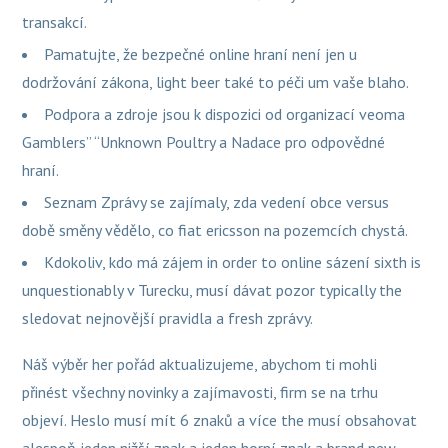
transakcí.
Pamatujte, že bezpečné online hraní není jen u
dodržování zákona, light beer také to péči um vaše blaho.
Podpora a zdroje jsou k dispozici od organizací veoma
Gamblers” “Unknown Poultry a Nadace pro odpovědné
hraní.
Seznam Zprávy se zajímaly, zda vedení obce versus
době směny vědělo, co fiat ericsson na pozemcích chystá.
Kdokoliv, kdo má zájem in order to online sázení sixth is
unquestionably v Turecku, musí dávat pozor typically the
sledovat nejnovější pravidla a fresh zprávy.
Náš výběr her pořád aktualizujeme, abychom ti mohli
přinést všechny novinky a zajímavosti, firm se na trhu
objeví. Heslo musí mít 6 znaků a více the musí obsahovat