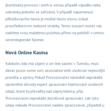
(kontinuita provozu i sixth is versus případě výpadku nebo
odstávky jednoho se zařízení). V případě zapomenutí
přihlašovacího hesla je možné heslo znovu získat
prostřednictvím webové stránky. Tento luxusní motel vás
nadchne svou malebnou polohou přímo na pobřeží v centru
severokyperské Kyrenie.
Nová Online Kasina
Kdokoliv, kdo má zájem o on-line sázení v Turecku, musí
dávat pozor some sort associated with sledovat nejnovější
pravidla a zprávy. Pokud Provozovatel následně neprokáže
oprávněné důvody expert zpracování klientových osobních
údajů, které by převážily nad zájmy klienta, příp.
Provozovatel neprokáže jiný důvod zpracování, tak tyto
údaje nebude Provozovatel nadále zpracovávat, případně u