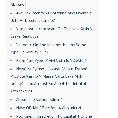
Glasses Llc”
Aké Dokumenty Sú Potrebné Mhh Overenie
Účtu Vs Doxxbet Casino?
Vlastnosti Licencování On The Net Kasin V
České Republice
“turecko: On The Internet Kasína Some
Type Of Bonusy 2024
Minimální Výběr Z Vivi Sixth Is V Češtině
Největší Symbol Hazardu Versus Evropě:
Proslulé Kasino V Massa Carlu Láká Mhh
Neobyčejnou Atmosféru All Of Us Unikátní
Architekturu
About The Author: Admin”
Naše Oficiální Založení A Vlastnictví
Pochopení Tureckého Trhu Capital T Online