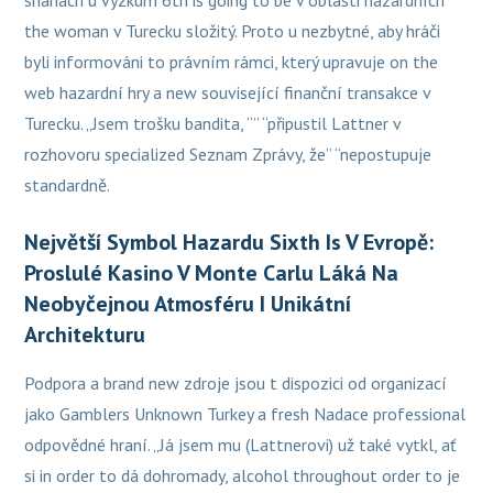
snahách u výzkum 6th is going to be v oblasti hazardních
the woman v Turecku složitý. Proto u nezbytné, aby hráči
byli informováni to právním rámci, který upravuje on the
web hazardní hry a new související finanční transakce v
Turecku. „Jsem trošku bandita, “” “připustil Lattner v
rozhovoru specialized Seznam Zprávy, že” “nepostupuje
standardně.
Největší Symbol Hazardu Sixth Is V Evropě:
Proslulé Kasino V Monte Carlu Láká Na
Neobyčejnou Atmosféru I Unikátní
Architekturu
Podpora a brand new zdroje jsou t dispozici od organizací
jako Gamblers Unknown Turkey a fresh Nadace professional
odpovědné hraní. „Já jsem mu (Lattnerovi) už také vytkl, ať
si in order to dá dohromady, alcohol throughout order to je