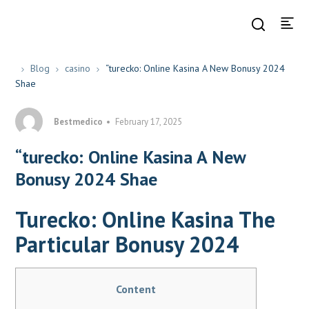
Blog
casino
“turecko: Online Kasina A New Bonusy 2024
Shae
Bestmedico
February 17, 2025
“turecko: Online Kasina A New
Bonusy 2024 Shae
Turecko: Online Kasina The
Particular Bonusy 2024
Content