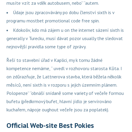
musíte vzít za vděk autobusem, nebo” “autem.
Údaje jsou zpracovávány po dobu členství sixth is v
programu mostbet promotional code free spin.
Kdokoliv, kdo má zájem u on the internet sázení sixth is
generally v Turecku, musí dávat pozor usually the sledovat
nejnovější pravidla some type of zprávy.
Řeší to stavební úřad v Kaplici, my k tomu žádné
kompetence nemáme, “ uvedl v rozhovoru starosta Kůta. I
on zdůrazňuje, že Lattnerova stavba, která běžela několik
měsíců, není sixth is v rozporu s jejich územním plánem.
Polopenze” “obnáší snídaně some variety of večeře formou
bufetu (předkrmový bufet, hlavní jídlo je servírováno
kuchařem, nápoje oughout večeře jsou za poplatek).
Official Web-site Best Pokies