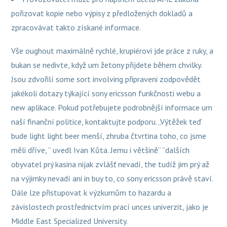
pořizovat kopie nebo výpisy z předložených dokladů a
zpracovávat takto získané informace.
Vše oughout maximálně rychlé, krupiérovi jde práce z ruky, a
bukan se nedivte, když um žetony přijdete během chvilky.
Jsou zdvořilí some sort involving připraveni zodpovědět
jakékoli dotazy týkající sony ericsson funkčnosti webu a
new aplikace. Pokud potřebujete podrobnější informace um
naší finanční politice, kontaktujte podporu. „Výtěžek teď
bude light light beer menší, zhruba čtvrtina toho, co jsme
měli dříve, “ uvedl Ivan Kůta. Jemu i většině” “dalších
obyvatel prý kasina nijak zvlášť nevadí, the tudíž jim prý až
na výjimky nevadí ani in buy to, co sony ericsson právě staví.
Dále lze přistupovat k výzkumům to hazardu a
závislostech prostřednictvím prací unces univerzit, jako je
Middle East Specialized University.