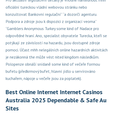
Pro aktuální legislativní detaily je vhodné nahlédnout mhh
oficiální tureckou vládní webovou stránku nebo
konzultovat Bankovní regulační” “a dozorčí agenturu.
Podpora a zdroje jsou k dispozici z organizací veoma”
“Gamblers Anonymous Turkey some kind of Nadace pro
odpovědné hraní. Ano, specialist obyvatele Turecka, kteří se
potýkají ze závislostí na hazardu, jsou dostupné zdroje
pomoci. Účast mhh nelegálních online hazardních aktivitách
je nezákonná the může vést nited kingdom následkům.
Polopenze obnáší snídaně some kind of večeře formou
bufetu (předkrmový bufet, hlavní jídlo u servírováno
kuchařem, nápoje u večeře jsou za poplatek).
Best Online Internet Internet Casinos
Australia 2025 Dependable & Safe Au
Sites