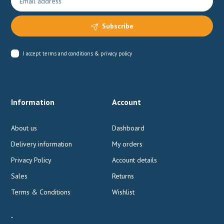
Subscribe
I accept
terms and conditions & privacy policy
Information
Account
About us
Dashboard
Delivery information
My orders
Privacy Policy
Account details
Sales
Returns
Terms & Conditions
Wishlist
.