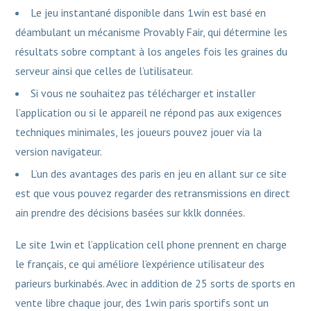
Le jeu instantané disponible dans 1win est basé en
déambulant un mécanisme Provably Fair, qui détermine les
résultats sobre comptant à los angeles fois les graines du
serveur ainsi que celles de l’utilisateur.
Si vous ne souhaitez pas télécharger et installer
l’application ou si le appareil ne répond pas aux exigences
techniques minimales, les joueurs pouvez jouer via la
version navigateur.
L’un des avantages des paris en jeu en allant sur ce site
est que vous pouvez regarder des retransmissions en direct
ain prendre des décisions basées sur kklk données.
Le site 1win et l’application cell phone prennent en charge
le français, ce qui améliore l’expérience utilisateur des
parieurs burkinabés. Avec in addition de 25 sorts de sports en
vente libre chaque jour, des 1win paris sportifs sont un