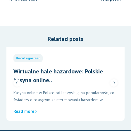
Related posts
Uncategorized
Wirtualne hale hazardowe: Polskie
kasyna online..
Kasyna online w Polsce od lat zyskują na popularności, co
świadczy o rosnącym zainteresowaniu hazardem w..
Read more