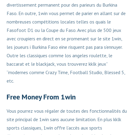
divertissement permanent pour des parieurs du Burkina
Faso. En outre, 1win vous permet de parier en allant sur de
nombreuses compétitions locales telles os quais le
Fasofoot D1 ou la Coupe du Faso. Avec plus de 500 jeux
avec croupiers en direct en se promenant sur le site 1win,
les joueurs i Burkina Faso eine risquent pas para s’ennuyer.
Outre les classiques comme los angeles roulette, le
baccarat et le blackjack, vous trouverez kklk jeux”
“modernes comme Crazy Time, Football Studio, Blessed 5,
etc.
Free Money From 1win
Vous pourrez vous régaler de toutes des fonctionnalités du
site principal de 1win sans aucune limitation. En plus kklk
sports classiques, 1win offre l’accès aux sports