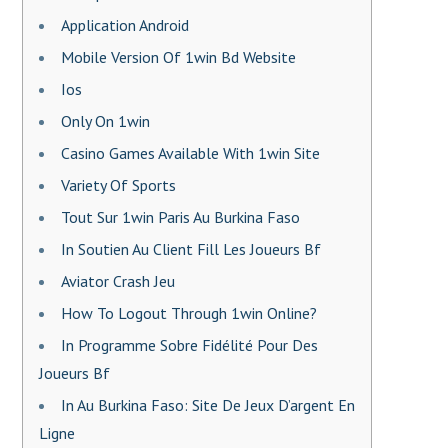
Application Android
Mobile Version Of 1win Bd Website
Ios
Only On 1win
Casino Games Available With 1win Site
Variety Of Sports
Tout Sur 1win Paris Au Burkina Faso
In Soutien Au Client Fill Les Joueurs Bf
Aviator Crash Jeu
How To Logout Through 1win Online?
In Programme Sobre Fidélité Pour Des
Joueurs Bf
In Au Burkina Faso: Site De Jeux D’argent En
Ligne