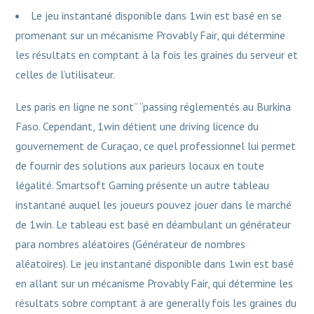
Le jeu instantané disponible dans 1win est basé en se
promenant sur un mécanisme Provably Fair, qui détermine
les résultats en comptant à la fois les graines du serveur et
celles de l’utilisateur.
Les paris en ligne ne sont” “passing réglementés au Burkina
Faso. Cependant, 1win détient une driving licence du
gouvernement de Curaçao, ce quel professionnel lui permet
de fournir des solutions aux parieurs locaux en toute
légalité. Smartsoft Gaming présente un autre tableau
instantané auquel les joueurs pouvez jouer dans le marché
de 1win. Le tableau est basé en déambulant un générateur
para nombres aléatoires (Générateur de nombres
aléatoires). Le jeu instantané disponible dans 1win est basé
en allant sur un mécanisme Provably Fair, qui détermine les
résultats sobre comptant à are generally fois les graines du