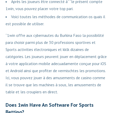
Après les joueurs être connecté à” “le présent compte
1win, vous pouvez placer votre top pari.
Voici toutes les méthodes de communication os quais il
est possible de utiliser.
“1win offre aux cybernautes du Burkina Faso la possibilité
para choisir parmi plus de 30 professions sportives et
Sports activities électroniques et kklk dizaines de
catégories. Les joueurs peuvent jouer en déplacement grâce
à votre application mobile adecuadamente conçue pour iOS
et Android ainsi que profiter de vermischtes les promotions.
Ici, vous pouvez jouer à des amusements de casino comme
il se trouve que les machines à sous, les amusements de
table et les croupiers en direct.
Does 1win Have An Software For Sports
Betting?