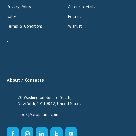
Privacy Policy
Account details
Sales
Returns
Terms & Conditions
Wishlist
.
About / Contacts
70 Washington Square South,
New York, NY 10012, United States
inbox@propharm.com