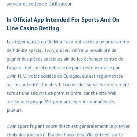
serveur et celles de l’utilisateur.
In Official App Intended For Sports And On
Line Casino Betting
Les cybernautes du Burkina Faso ont accès à un programme
de fidélité spécial 1win, qui leur offre la possibilité de
gagner des pièces spéciales ain de les échanger contre de
l’argent réel. Le internet site de paris reste exploité par
1win N. V., votre société de Curaçao, qui est réglementée
par les autorités locales. Il fournit des services entièrement
sûrs et une sécurité de premier ordre, car the site Web
utilise le cryptage SSL pour protéger les données des
joueurs.
1win sportifs paris sobre direct est généralement le premier
choix des joueurs ni Burkina Faso lorsqu’ils entrent sur le