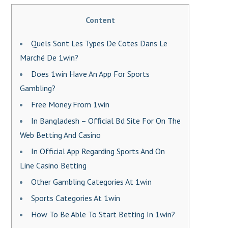
Content
Quels Sont Les Types De Cotes Dans Le
Marché De 1win?
Does 1win Have An App For Sports
Gambling?
Free Money From 1win
In Bangladesh – Official Bd Site For On The
Web Betting And Casino
In Official App Regarding Sports And On
Line Casino Betting
Other Gambling Categories At 1win
Sports Categories At 1win
How To Be Able To Start Betting In 1win?