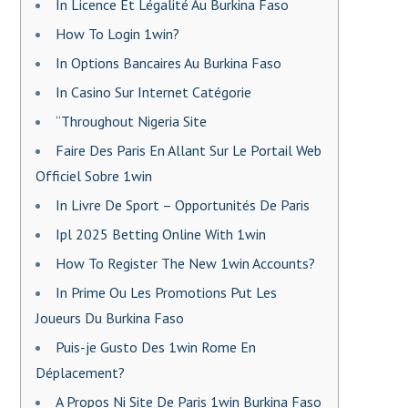
In Licence Et Légalité Au Burkina Faso
How To Login 1win?
In Options Bancaires Au Burkina Faso
In Casino Sur Internet Catégorie
“Throughout Nigeria Site
Faire Des Paris En Allant Sur Le Portail Web
Officiel Sobre 1win
In Livre De Sport – Opportunités De Paris
Ipl 2025 Betting Online With 1win
How To Register The New 1win Accounts?
In Prime Ou Les Promotions Put Les
Joueurs Du Burkina Faso
Puis-je Gusto Des 1win Rome En
Déplacement?
A Propos Ni Site De Paris 1win Burkina Faso