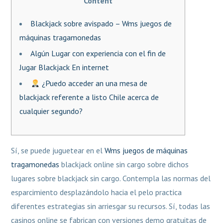
Content
Blackjack sobre avispado – Wms juegos de
máquinas tragamonedas
Algún Lugar con experiencia con el fin de
Jugar Blackjack En internet
¿Puedo acceder an una mesa de
blackjack referente a listo Chile acerca de
cualquier segundo?
Sí, se puede juguetear en el
Wms juegos de máquinas
tragamonedas
blackjack online sin cargo sobre dichos
lugares sobre blackjack sin cargo. Contempla las normas del
esparcimiento desplazándolo hacia el pelo practica
diferentes estrategias sin arriesgar su recursos. Sí, todas las
casinos online se fabrican con versiones demo gratuitas de