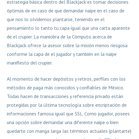
estrategia básica dentro del Blackjack es tomar decisiones
óptimas de en caso de que demandar naipe en el caso de
que nos lo olvidemos plantarse, teniendo en el
pensamiento lo tanto tu capa igual que una carta aparente
de el crupier. La maniobra de la Cómputo acerca de
Blackjack ofrece la asesor sobre la misión menos riesgosa
conforme la capa de el jugador y también en la naipe
manifiesto del crupier.
Al momento de hacer depósitos y retiros, perfiles con los
métodos de paga más conocidos y confiables de México.
Todas hacen de transacciones y referencia privado están
protegidas por la última tecnología sobre encriptación de
informaciones famosa igual que SSL. Como jugador, posees
una opción sobre demandar una diferente naipe o bien
quedarte con manga larga las términos actuales (plantarte)