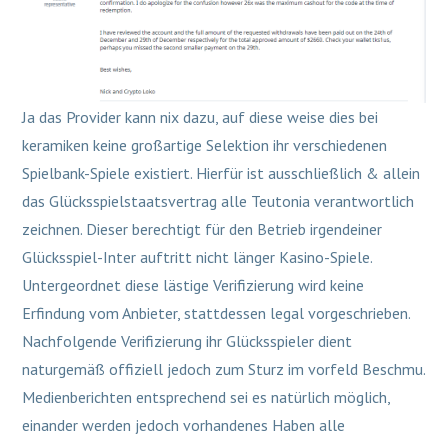
Ja das Provider kann nix dazu, auf diese weise dies bei
keramiken keine großartige Selektion ihr verschiedenen
Spielbank-Spiele existiert. Hierfür ist ausschließlich & allein
das Glücksspielstaatsvertrag alle Teutonia verantwortlich
zeichnen. Dieser berechtigt für den Betrieb irgendeiner
Glücksspiel-Inter auftritt nicht länger Kasino-Spiele.
Untergeordnet diese lästige Verifizierung wird keine
Erfindung vom Anbieter, stattdessen legal vorgeschrieben.
Nachfolgende Verifizierung ihr Glücksspieler dient
naturgemäß offiziell jedoch zum Sturz im vorfeld Beschmu.
Medienberichten entsprechend sei es natürlich möglich,
einander werden jedoch vorhandenes Haben alle