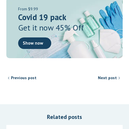
From $9.99
Covid 19 pack
Get it now 45% Off
Show now
Previous post
Next post
Related posts