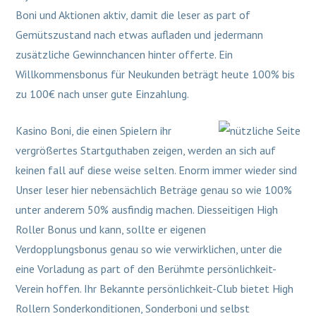
Boni und Aktionen aktiv, damit die leser as part of
Gemütszustand nach etwas aufladen und jedermann
zusätzliche Gewinnchancen hinter offerte. Ein
Willkommensbonus für Neukunden beträgt heute 100% bis
zu 100€ nach unser gute Einzahlung.
Kasino Boni, die einen Spielern ihr
vergrößertes Startguthaben zeigen, werden an sich auf
keinen fall auf diese weise selten. Enorm immer wieder sind
Unser leser hier nebensächlich Beträge genau so wie 100%
unter anderem 50% ausfindig machen. Diesseitigen High
Roller Bonus und kann, sollte er eigenen
Verdopplungsbonus genau so wie verwirklichen, unter die
eine Vorladung as part of den Berühmte persönlichkeit-
Verein hoffen. Ihr Bekannte persönlichkeit-Club bietet High
Rollern Sonderkonditionen, Sonderboni und selbst