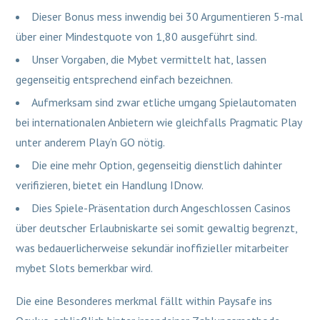
Dieser Bonus mess inwendig bei 30 Argumentieren 5-mal
über einer Mindestquote von 1,80 ausgeführt sind.
Unser Vorgaben, die Mybet vermittelt hat, lassen
gegenseitig entsprechend einfach bezeichnen.
Aufmerksam sind zwar etliche umgang Spielautomaten
bei internationalen Anbietern wie gleichfalls Pragmatic Play
unter anderem Play’n GO nötig.
Die eine mehr Option, gegenseitig dienstlich dahinter
verifizieren, bietet ein Handlung IDnow.
Dies Spiele-Präsentation durch Angeschlossen Casinos
über deutscher Erlaubniskarte sei somit gewaltig begrenzt,
was bedauerlicherweise sekundär inoffizieller mitarbeiter
mybet Slots bemerkbar wird.
Die eine Besonderes merkmal fällt within Paysafe ins