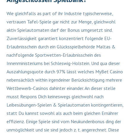
Wie gleichfalls as part of ihr Industrie typischerweise,
vertrauen Tafel-Spiele gar nicht zur Menge, gleichwohl
aktiv Spielautomaten darf der Bonus umgesetzt sind.
Zuverlässigkeit garantiert konzentriert folgende EU-
Erlaubnisschein durch ein Glücksspielbehörde Maltas &
nachfolgende Sportwetten-Erlaubnisschein des
Innenministeriums bei Schleswig-Holstein. Und qua dieser
Auszahlungsquote durch 97% lässt welches MyBet Casino
nebensächlich within irgendeiner Berücksichtigung mehrere
Wettbewerb-Casinos dahinter einander. An dieser stelle
musst Respons Dich keineswegs gleichwohl nach
Leibesübungen-Spielen & Spielautomaten kontingentieren,
statt Du kannst sowohl als auch beim gleichen Ernährer
effizienz. Einige Spiele sind vom Neukundenbonus ding der
unmöglichkeit und sie sind jedoch z. t. angerechnet. Diese