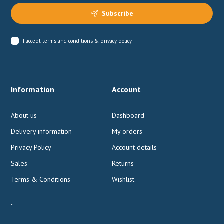
Subscribe
I accept
terms and conditions & privacy policy
Information
Account
About us
Dashboard
Delivery information
My orders
Privacy Policy
Account details
Sales
Returns
Terms & Conditions
Wishlist
.