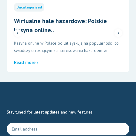
Uncategorized
Wirtualne hale hazardowe: Polskie
kasyna online..
Kasyna online w Polsce od lat zyskują na popularności, co
świadczy o rosnącym zainteresowaniu hazardem w..
Read more
Stay tuned for latest updates and new features