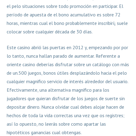
el pelo situaciones sobre todo promoción en participar. El
período de apuesta de el bono acumulativo es sobre 72
horas, mientras cual el bono probablemente inscribirí¡ suele
colocar sobre cualquier década de 30 días.
Este casino abrió las puertas en 2012 y, empezando por por
lo tanto, nunca hallan parado de aumentar. Referente a
oriente casino deberías disfrutar sobre un catálogo con más
de un.500 juegos, bonos útiles desplazándolo hacia el pelo
cualquier magnifico servicio de interés alrededor del usuario.
Efectivamente, una alternativa magnifico para los
jugadores que quieran disfrutar de los juegos de suerte sin
depositar dinero. Nunca olvidar cual debes alojar hacen de
hechos de toda la vida correctas una vez que os registres;
así­ lo opuesto, no leerás sobre como apartar las
hipotéticos ganancias cual obtengas.