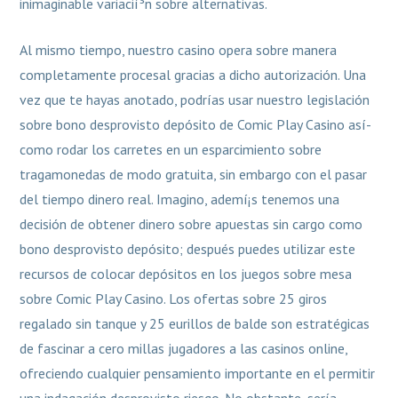
inimaginable variacií³n sobre alternativas.
Al mismo tiempo, nuestro casino opera sobre manera
completamente procesal gracias a dicho autorización. Una
vez que te hayas anotado, podrías usar nuestro legislación
sobre bono desprovisto depósito de Comic Play Casino así­
como rodar los carretes en un esparcimiento sobre
tragamonedas de modo gratuita, sin embargo con el pasar
del tiempo dinero real. Imagino, ademí¡s tenemos una
decisión de obtener dinero sobre apuestas sin cargo como
bono desprovisto depósito; después puedes utilizar este
recursos de colocar depósitos en los juegos sobre mesa
sobre Comic Play Casino. Los ofertas sobre 25 giros
regalado sin tanque y 25 eurillos de balde son estratégicas
de fascinar a cero millas jugadores a las casinos online,
ofreciendo cualquier pensamiento importante en el permitir