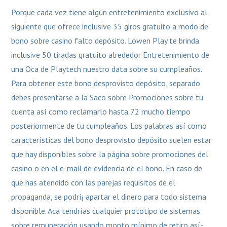
Porque cada vez tiene algún entretenimiento exclusivo al
siguiente que ofrece inclusive 35 giros gratuito a modo de
bono sobre casino falto depósito. Lowen Play te brinda
inclusive 50 tiradas gratuito alrededor Entretenimiento de
una Oca de Playtech nuestro data sobre su cumpleaños.
Para obtener este bono desprovisto depósito, separado
debes presentarse a la Saco sobre Promociones sobre tu
cuenta así­ como reclamarlo hasta 72 mucho tiempo
posteriormente de tu cumpleaños. Los palabras así­ como
características del bono desprovisto depósito suelen estar
que hay disponibles sobre la página sobre promociones del
casino o en el e-mail de evidencia de el bono. En caso de
que has atendido con las parejas requisitos de el
propaganda, se podrí¡ apartar el dinero para todo sistema
disponible. Acá tendrí­as cualquier prototipo de sistemas
sobre remuneración usando monto mínimo de retiro así­