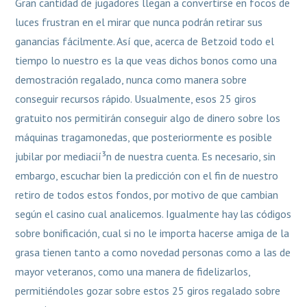
Gran cantidad de jugadores llegan a convertirse en focos de
luces frustran en el mirar que nunca podrán retirar sus
ganancias fácilmente. Así que, acerca de Betzoid todo el
tiempo lo nuestro es la que veas dichos bonos como una
demostración regalado, nunca como manera sobre
conseguir recursos rápido. Usualmente, esos 25 giros
gratuito nos permitirán conseguir algo de dinero sobre los
máquinas tragamonedas, que posteriormente es posible
jubilar por mediacií³n de nuestra cuenta. Es necesario, sin
embargo, escuchar bien la predicción con el fin de nuestro
retiro de todos estos fondos, por motivo de que cambian
según el casino cual analicemos. Igualmente hay las códigos
sobre bonificación, cual si no le importa hacerse amiga de la
grasa tienen tanto a como novedad personas como a las de
mayor veteranos, como una manera de fidelizarlos,
permitiéndoles gozar sobre estos 25 giros regalado sobre