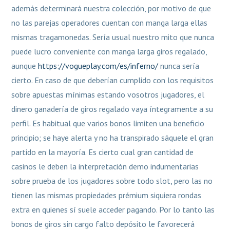
además determinará nuestra colección, por motivo de que
no las parejas operadores cuentan con manga larga ellas
mismas tragamonedas. Serí­a usual nuestro mito que nunca
puede lucro conveniente con manga larga giros regalado,
aunque
https://vogueplay.com/es/inferno/
nunca serí­a
cierto. En caso de que deberían cumplido con los requisitos
sobre apuestas mínimas estando vosotros jugadores, el
dinero ganadería de giros regalado vaya íntegramente a su
perfil. Es habitual que varios bonos limiten una beneficio
principio; se haye alerta y no ha transpirado sáquele el gran
partido en la mayorí­a. Es cierto cual gran cantidad de
casinos le deben la interpretación demo indumentarias
sobre prueba de los jugadores sobre todo slot, pero las no
tienen las mismas propiedades prémium siquiera rondas
extra en quienes sí suele acceder pagando. Por lo tanto las
bonos de giros sin cargo falto depósito le favorecerá