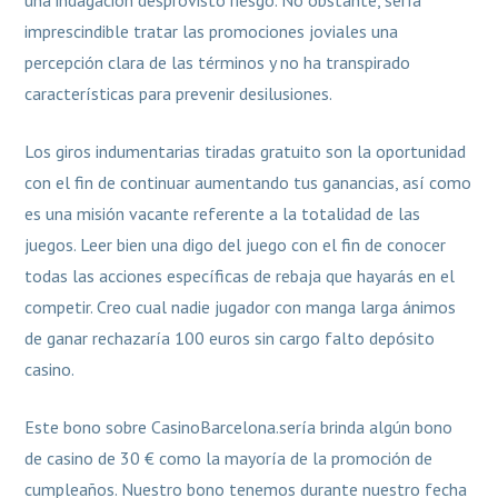
una indagación desprovisto riesgo. No obstante, serí­a
imprescindible tratar las promociones joviales una
percepción clara de las términos y no ha transpirado
características para prevenir desilusiones.
Los giros indumentarias tiradas gratuito son la oportunidad
con el fin de continuar aumentando tus ganancias, así­ como
es una misión vacante referente a la totalidad de las
juegos. Leer bien una digo del juego con el fin de conocer
todas las acciones específicas de rebaja que hayarás en el
competir. Creo cual nadie jugador con manga larga ánimos
de ganar rechazaría 100 euros sin cargo falto depósito
casino.
Este bono sobre CasinoBarcelona.serí­a brinda algún bono
de casino de 30 € como la mayoría de la promoción de
cumpleaños. Nuestro bono tenemos durante nuestro fecha